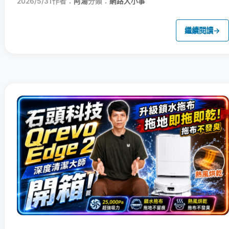
2026/5/31
作者：
阿湯
分類：
網路大小事
繼續閱讀
→