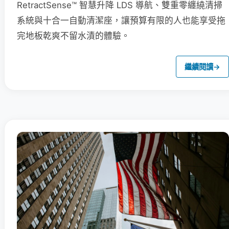
RetractSense™ 智慧升降 LDS 導航、雙重零纏繞清掃
系統與十合一自動清潔座，讓預算有限的人也能享受拖
完地板乾爽不留水漬的體驗。
繼續閱讀
→