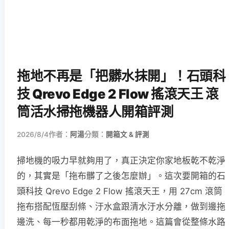
拖地不再是「把髒水抹開」！石頭科
技 Qrevo Edge 2 Flow 搖滾天王 滾
筒活水掃拖機器人開箱評測
2026/8/4
作者：
阿湯
分類：
開箱文 & 評測
掃地機的吸力早就夠用了，真正決定你家地板乾不乾淨
的，其實是「拖布髒了之後怎麼辦」。這次要開箱的石
頭科技 Qrevo Edge 2 Flow 搖滾天王，用 27cm 滾筒
拖布搭配恆壓刮條、汙水盒跟清水汙水分離，做到邊拖
邊洗、每一秒都用乾淨的布面拖地。這篇會從整條水路