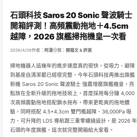
石頭科技 Saros 20 Sonic 聲波騎士
開箱評測！高頻震動拖地＋4.5cm
越障，2026 旗艦掃拖機皇一次看
2026/4/29
作者：
阿湯
分類：
開箱文 & 評測
掃地機器人這幾年的進步速度真的很快，從吸力、避障
到基座自清潔都已經很完整，今年石頭科技再推出旗艦
新機 Saros 20 Sonic 聲波騎士 強震增壓旗艦機皇，亮
點放在全新升級的拖地技術上，首度採用每分鐘 4,000
次高頻震動拖地搭配鎖水拖布，帶來更乾爽的拖地體
驗，同時搭配 4.5+4.3cm 雙門檻越障、36,000Pa 吸
力、可升降的 LDS 導航跟三重零纏繞設計，是 2026 年
石頭的年度旗艦，這次就完整開箱給大家看。