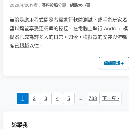
2026/4/20
作者：
客座投稿
分類：
網路大小事
無論是應用程式開發者需進行軟體測試，或手遊玩家渴
望以鍵鼠享受更精準的操控，在電腦上執行 Android 模
擬器已成為許多人的日常。如今，模擬器的安裝與流暢
度已超越以往。
繼續閱讀
→
1
2
3
4
5
...
733
下一頁 ›
追蹤我