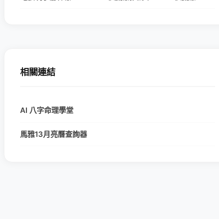
相關連結
AI 八字命理學堂
馬雅13月亮曆查詢器