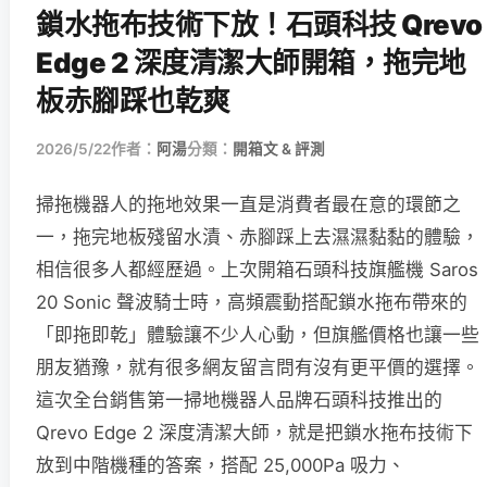
鎖水拖布技術下放！石頭科技 Qrevo
Edge 2 深度清潔大師開箱，拖完地
板赤腳踩也乾爽
2026/5/22
作者：
阿湯
分類：
開箱文 & 評測
掃拖機器人的拖地效果一直是消費者最在意的環節之
一，拖完地板殘留水漬、赤腳踩上去濕濕黏黏的體驗，
相信很多人都經歷過。上次開箱石頭科技旗艦機 Saros
20 Sonic 聲波騎士時，高頻震動搭配鎖水拖布帶來的
「即拖即乾」體驗讓不少人心動，但旗艦價格也讓一些
朋友猶豫，就有很多網友留言問有沒有更平價的選擇。
這次全台銷售第一掃地機器人品牌石頭科技推出的
Qrevo Edge 2 深度清潔大師，就是把鎖水拖布技術下
放到中階機種的答案，搭配 25,000Pa 吸力、