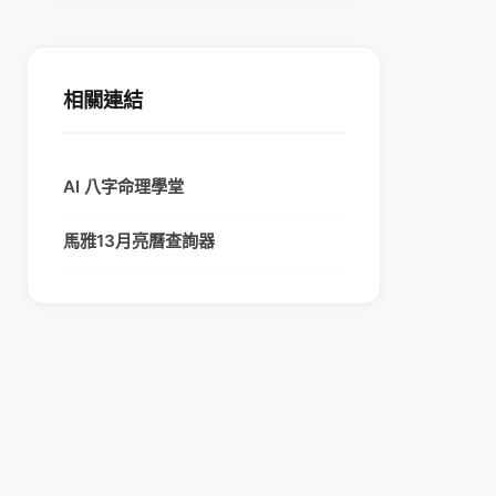
相關連結
AI 八字命理學堂
馬雅13月亮曆查詢器