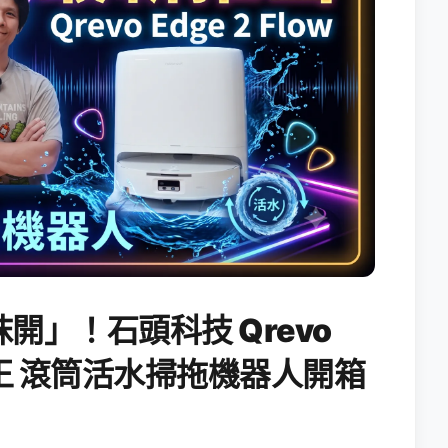
開」！石頭科技 Qrevo
搖滾天王 滾筒活水掃拖機器人開箱