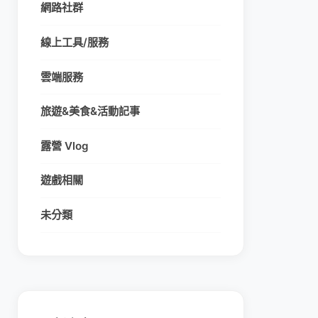
網路社群
線上工具/服務
雲端服務
旅遊&美食&活動記事
露營 Vlog
遊戲相關
未分類