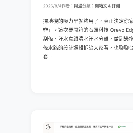
2026/8/4
作者：
阿湯
分類：
開箱文 & 評測
掃地機的吸力早就夠用了，真正決定你
辦」。這次要開箱的石頭科技 Qrevo Edg
刮條、汙水盒跟清水汙水分離，做到邊
條水路的設計邏輯拆給大家看，也聊聊
套。