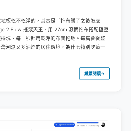
家地板乾不乾淨的，其實是「拖布髒了之後怎麼
e 2 Flow 搖滾天王，用 27cm 滾筒拖布搭配恆壓
拖邊洗、每一秒都用乾淨的布面拖地。這篇會從整
台灣潮濕又多油煙的居住環境，為什麼特別吃這一
繼續閱讀
→