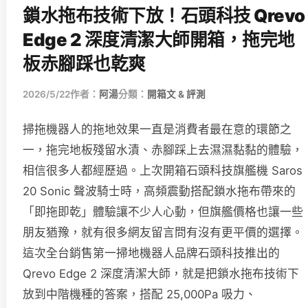
鎖水拖布技術下放！石頭科技 Qrevo
Edge 2 深度清潔大師開箱，拖完地
板赤腳踩也乾爽
2026/5/22
作者：
阿湯
分類：
開箱文 & 評測
掃拖機器人的拖地效果一直是消費者最在意的環節之
一，拖完地板殘留水漬、赤腳踩上去濕濕黏黏的體驗，
相信很多人都經歷過。上次開箱石頭科技旗艦機 Saros
20 Sonic 聲波騎士時，高頻震動搭配鎖水拖布帶來的
「即拖即乾」體驗讓不少人心動，但旗艦價格也讓一些
朋友猶豫，就有很多網友留言問有沒有更平價的選擇。
這次全台銷售第一掃地機器人品牌石頭科技推出的
Qrevo Edge 2 深度清潔大師，就是把鎖水拖布技術下
放到中階機種的答案，搭配 25,000Pa 吸力、