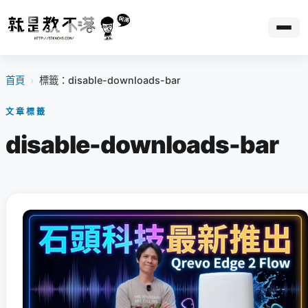
首頁
›
標籤：disable-downloads-bar
文章標籤
disable-downloads-bar