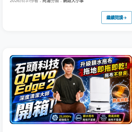
2026/5/31
作者：
阿湯
分類：
網路大小事
繼續閱讀
→