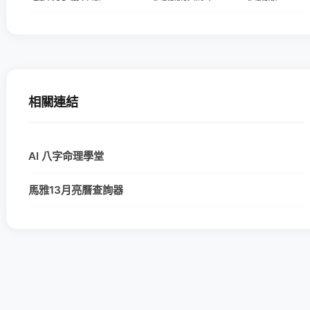
相關連結
AI 八字命理學堂
馬雅13月亮曆查詢器