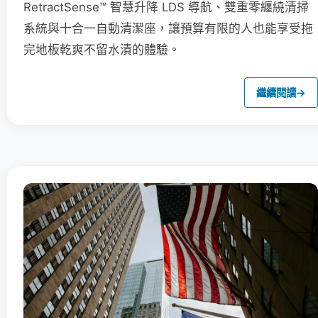
RetractSense™ 智慧升降 LDS 導航、雙重零纏繞清掃
系統與十合一自動清潔座，讓預算有限的人也能享受拖
完地板乾爽不留水漬的體驗。
繼續閱讀
→