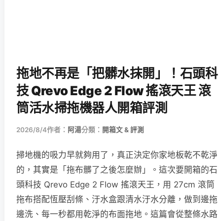
拖地不再是「把髒水抹開」！石頭科
技 Qrevo Edge 2 Flow 搖滾天王 滾
筒活水掃拖機器人開箱評測
2026/8/4
作者：
阿湯
分類：
開箱文 & 評測
掃地機的吸力早就夠用了，真正決定你家地板乾不乾淨
的，其實是「拖布髒了之後怎麼辦」。這次要開箱的石
頭科技 Qrevo Edge 2 Flow 搖滾天王，用 27cm 滾筒
拖布搭配恆壓刮條、汙水盒跟清水汙水分離，做到邊拖
邊洗、每一秒都用乾淨的布面拖地。這篇會從整條水路