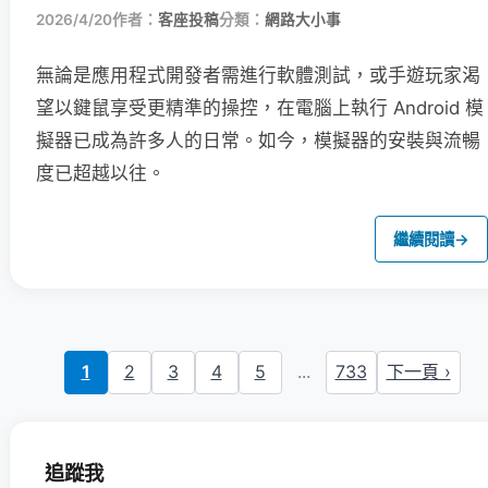
2026/4/20
作者：
客座投稿
分類：
網路大小事
無論是應用程式開發者需進行軟體測試，或手遊玩家渴
望以鍵鼠享受更精準的操控，在電腦上執行 Android 模
擬器已成為許多人的日常。如今，模擬器的安裝與流暢
度已超越以往。
繼續閱讀
→
1
2
3
4
5
...
733
下一頁 ›
追蹤我