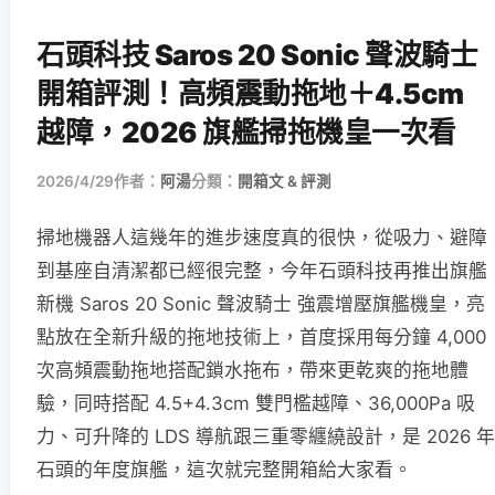
石頭科技 Saros 20 Sonic 聲波騎士
開箱評測！高頻震動拖地＋4.5cm
越障，2026 旗艦掃拖機皇一次看
2026/4/29
作者：
阿湯
分類：
開箱文 & 評測
掃地機器人這幾年的進步速度真的很快，從吸力、避障
到基座自清潔都已經很完整，今年石頭科技再推出旗艦
新機 Saros 20 Sonic 聲波騎士 強震增壓旗艦機皇，亮
點放在全新升級的拖地技術上，首度採用每分鐘 4,000
次高頻震動拖地搭配鎖水拖布，帶來更乾爽的拖地體
驗，同時搭配 4.5+4.3cm 雙門檻越障、36,000Pa 吸
力、可升降的 LDS 導航跟三重零纏繞設計，是 2026 年
石頭的年度旗艦，這次就完整開箱給大家看。