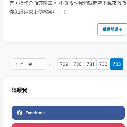
言，操作介面亦簡單。
不囉嗦～我們就趕緊下載來教教
你怎麼用來上傳檔案吧！！
繼續閱讀
→
‹ 上一頁
1
...
729
730
731
732
733
追蹤我
Facebook