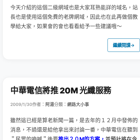
今天介紹的這個二級網域也是大家耳熟能詳的域名，站
長也是使用這個免費的老牌網域，因此也在此再做個教
學給大家，如果會的會也看看給予一些建議哦～
繼續閱讀
→
中華電信將推 20M 光纖服務
2009/1/30
作者：
阿湯
分類：
網路大小事
雖然這已經是算老新聞一篇，是去年的１２月中發佈的
消息，
不過還是給他拿出來討論一番，中華電信在聽到
＂民眾的吶喊＂後要
推出２０M的方案，
並預計將在今