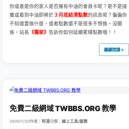
你或者是你的家人是否擁有中油的會員卡呢？
是不是接
獲或看到中油即將於
３月底結清點數
的訊息呢？
偏偏你
不知道要換什麼，或者點數還不是很多不想換。
沒關
係，站長
《獨家》
告訴你如何延續累積點數哦！！
繼續閱讀
→
免費二級網域 TWBBS.ORG 教學
2009/1/30
作者：
阿湯
分類：
線上工具/服務