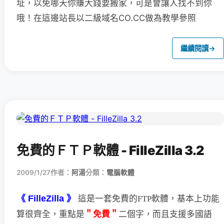
址，以免哪天你賺大錢要搬家，可是會讓人找不到你
哦！在這邊站長以二級域名CO.CC做為教學參照
繼續閱讀
→
免費的ＦＴＰ軟體 - FilleZilla 3.2
2009/1/27
作者：
阿湯
分類：
電腦軟體
《 FilleZilla 》
這是一套免費的FTP軟體，基本上功能
＂免費＂
二個字，
而且支援多國語
算很齊全，重點是