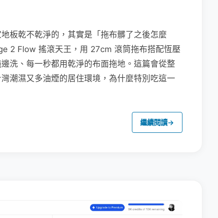
家地板乾不乾淨的，其實是「拖布髒了之後怎麼
e 2 Flow 搖滾天王，用 27cm 滾筒拖布搭配恆壓
拖邊洗、每一秒都用乾淨的布面拖地。這篇會從整
台灣潮濕又多油煙的居住環境，為什麼特別吃這一
繼續閱讀
→