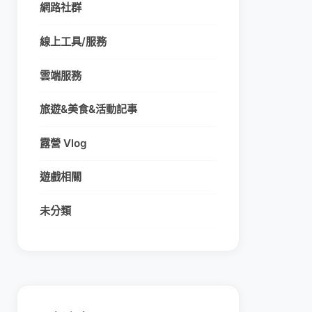
網路社群
線上工具/服務
雲端服務
旅遊&美食&活動記事
露營 Vlog
遊戲相關
未分類