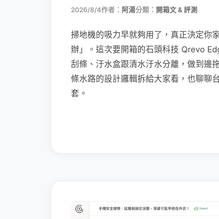
2026/8/4
作者：
阿湯
分類：
開箱文 & 評測
掃地機的吸力早就夠用了，真正決定你
辦」。這次要開箱的石頭科技 Qrevo Edg
刮條、汙水盒跟清水汙水分離，做到邊
條水路的設計邏輯拆給大家看，也聊聊
套。