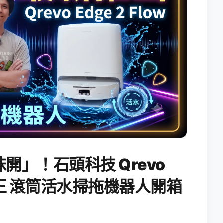
開」！石頭科技 Qrevo
搖滾天王 滾筒活水掃拖機器人開箱