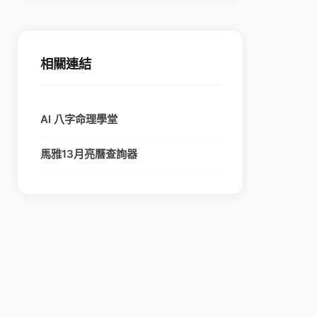
相關連結
AI 八字命理學堂
馬雅13月亮曆查詢器