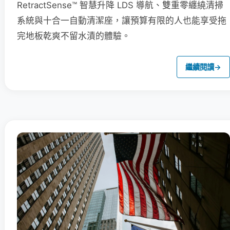
RetractSense™ 智慧升降 LDS 導航、雙重零纏繞清掃
系統與十合一自動清潔座，讓預算有限的人也能享受拖
完地板乾爽不留水漬的體驗。
繼續閱讀
→