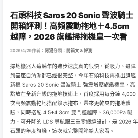
石頭科技 Saros 20 Sonic 聲波騎士
開箱評測！高頻震動拖地＋4.5cm
越障，2026 旗艦掃拖機皇一次看
2026/4/29
作者：
阿湯
分類：
開箱文 & 評測
掃地機器人這幾年的進步速度真的很快，從吸力、避障
到基座自清潔都已經很完整，今年石頭科技再推出旗艦
新機 Saros 20 Sonic 聲波騎士 強震增壓旗艦機皇，亮
點放在全新升級的拖地技術上，首度採用每分鐘 4,000
次高頻震動拖地搭配鎖水拖布，帶來更乾爽的拖地體
驗，同時搭配 4.5+4.3cm 雙門檻越障、36,000Pa 吸
力、可升降的 LDS 導航跟三重零纏繞設計，是 2026 年
石頭的年度旗艦，這次就完整開箱給大家看。