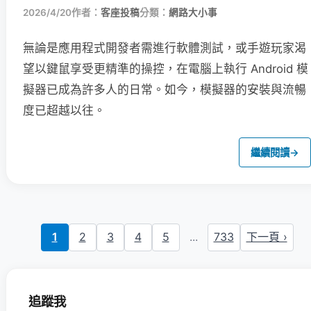
2026/4/20
作者：
客座投稿
分類：
網路大小事
無論是應用程式開發者需進行軟體測試，或手遊玩家渴
望以鍵鼠享受更精準的操控，在電腦上執行 Android 模
擬器已成為許多人的日常。如今，模擬器的安裝與流暢
度已超越以往。
繼續閱讀
→
1
2
3
4
5
...
733
下一頁 ›
追蹤我