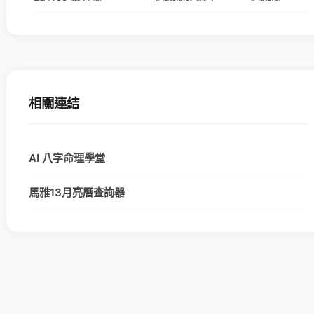
相關連結
AI 八字命理學堂
馬雅13月亮曆查詢器