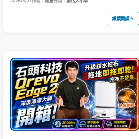
2026/5/31
作者：
阿湯
分類：
網路大小事
繼續閱讀
→