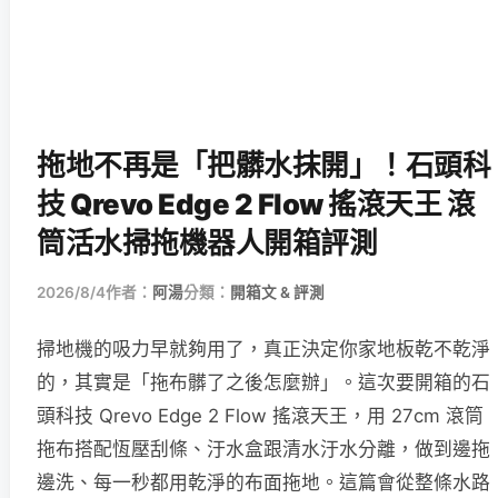
拖地不再是「把髒水抹開」！石頭科
技 Qrevo Edge 2 Flow 搖滾天王 滾
筒活水掃拖機器人開箱評測
2026/8/4
作者：
阿湯
分類：
開箱文 & 評測
掃地機的吸力早就夠用了，真正決定你家地板乾不乾淨
的，其實是「拖布髒了之後怎麼辦」。這次要開箱的石
頭科技 Qrevo Edge 2 Flow 搖滾天王，用 27cm 滾筒
拖布搭配恆壓刮條、汙水盒跟清水汙水分離，做到邊拖
邊洗、每一秒都用乾淨的布面拖地。這篇會從整條水路