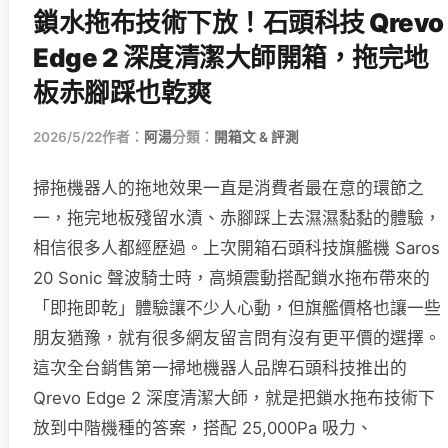
鎖水拖布技術下放！石頭科技 Qrevo
Edge 2 深度清潔大師開箱，拖完地
板赤腳踩也乾爽
2026/5/22
作者：
阿湯
分類：
開箱文 & 評測
掃拖機器人的拖地效果一直是消費者最在意的環節之
一，拖完地板殘留水漬、赤腳踩上去濕濕黏黏的體驗，
相信很多人都經歷過。上次開箱石頭科技旗艦機 Saros
20 Sonic 聲波騎士時，高頻震動搭配鎖水拖布帶來的
「即拖即乾」體驗讓不少人心動，但旗艦價格也讓一些
朋友猶豫，就有很多網友留言問有沒有更平價的選擇。
這次全台銷售第一掃地機器人品牌石頭科技推出的
Qrevo Edge 2 深度清潔大師，就是把鎖水拖布技術下
放到中階機種的答案，搭配 25,000Pa 吸力、