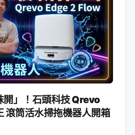
開」！石頭科技 Qrevo
搖滾天王 滾筒活水掃拖機器人開箱