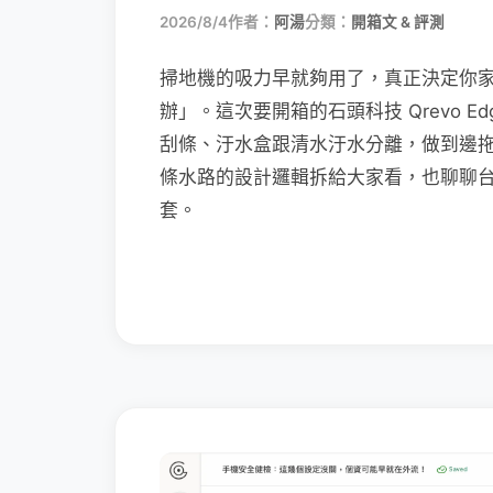
2026/8/4
作者：
阿湯
分類：
開箱文 & 評測
掃地機的吸力早就夠用了，真正決定你
辦」。這次要開箱的石頭科技 Qrevo Edg
刮條、汙水盒跟清水汙水分離，做到邊
條水路的設計邏輯拆給大家看，也聊聊
套。