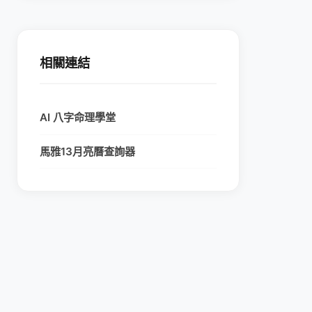
相關連結
AI 八字命理學堂
馬雅13月亮曆查詢器