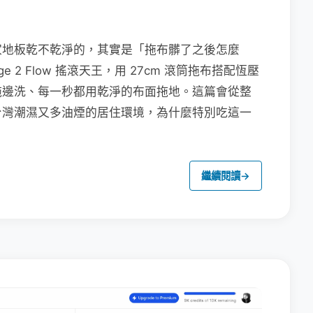
家地板乾不乾淨的，其實是「拖布髒了之後怎麼
e 2 Flow 搖滾天王，用 27cm 滾筒拖布搭配恆壓
拖邊洗、每一秒都用乾淨的布面拖地。這篇會從整
台灣潮濕又多油煙的居住環境，為什麼特別吃這一
繼續閱讀
→