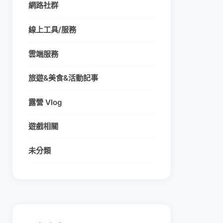
網路社群
線上工具/服務
雲端服務
旅遊&美食&活動記事
露營 Vlog
遊戲相關
未分類