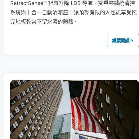
RetractSense™ 智慧升降 LDS 導航、雙重零纏繞清掃
系統與十合一自動清潔座，讓預算有限的人也能享受拖
完地板乾爽不留水漬的體驗。
繼續閱讀
→