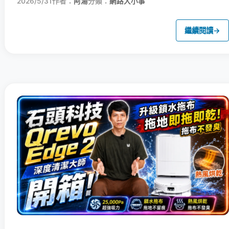
2026/5/31
作者：
阿湯
分類：
網路大小事
繼續閱讀
→