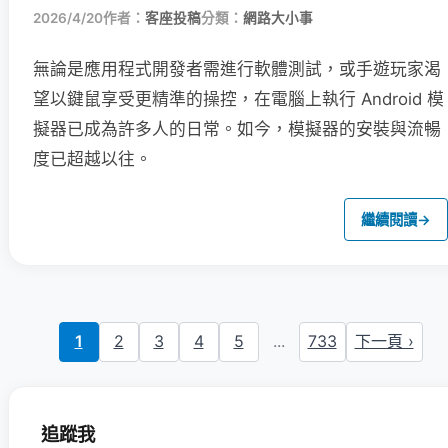
2026/4/20
作者：
客座投稿
分類：
網路大小事
無論是應用程式開發者需進行軟體測試，或手遊玩家渴
望以鍵鼠享受更精準的操控，在電腦上執行 Android 模
擬器已成為許多人的日常。如今，模擬器的安裝與流暢
度已超越以往。
繼續閱讀
→
1
2
3
4
5
...
733
下一頁 ›
追蹤我