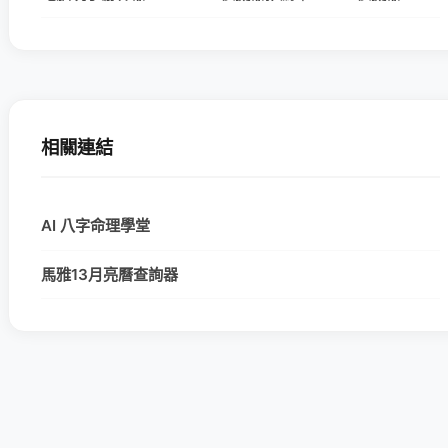
相關連結
AI 八字命理學堂
馬雅13月亮曆查詢器