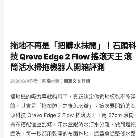
拖地不再是「把髒水抹開」！石頭科
技 Qrevo Edge 2 Flow 搖滾天王 滾
筒活水掃拖機器人開箱評測
2026/8/4
作者：
阿湯
分類：
開箱文 & 評測
掃地機的吸力早就夠用了，真正決定你家地板乾不乾淨
的，其實是「拖布髒了之後怎麼辦」。這次要開箱的石
頭科技 Qrevo Edge 2 Flow 搖滾天王，用 27cm 滾筒
拖布搭配恆壓刮條、汙水盒跟清水汙水分離，做到邊拖
邊洗、每一秒都用乾淨的布面拖地。這篇會從整條水路