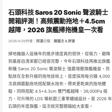
石頭科技 Saros 20 Sonic 聲波騎士
開箱評測！高頻震動拖地＋4.5cm
越障，2026 旗艦掃拖機皇一次看
2026/4/29
作者：
阿湯
分類：
開箱文 & 評測
掃地機器人這幾年的進步速度真的很快，從吸力、避障
到基座自清潔都已經很完整，今年石頭科技再推出旗艦
新機 Saros 20 Sonic 聲波騎士 強震增壓旗艦機皇，亮
點放在全新升級的拖地技術上，首度採用每分鐘 4,000
次高頻震動拖地搭配鎖水拖布，帶來更乾爽的拖地體
驗，同時搭配 4.5+4.3cm 雙門檻越障、36,000Pa 吸
力、可升降的 LDS 導航跟三重零纏繞設計，是 2026 年
石頭的年度旗艦，這次就完整開箱給大家看。