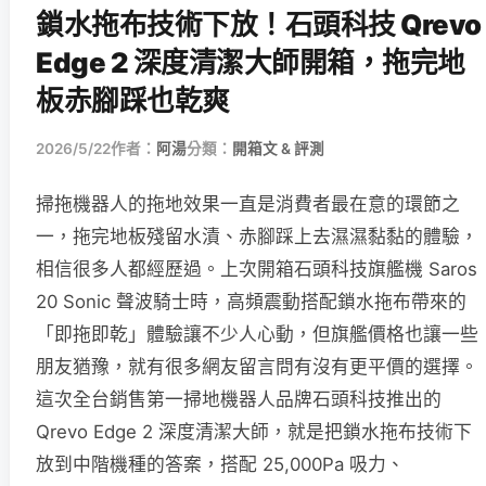
鎖水拖布技術下放！石頭科技 Qrevo
Edge 2 深度清潔大師開箱，拖完地
板赤腳踩也乾爽
2026/5/22
作者：
阿湯
分類：
開箱文 & 評測
掃拖機器人的拖地效果一直是消費者最在意的環節之
一，拖完地板殘留水漬、赤腳踩上去濕濕黏黏的體驗，
相信很多人都經歷過。上次開箱石頭科技旗艦機 Saros
20 Sonic 聲波騎士時，高頻震動搭配鎖水拖布帶來的
「即拖即乾」體驗讓不少人心動，但旗艦價格也讓一些
朋友猶豫，就有很多網友留言問有沒有更平價的選擇。
這次全台銷售第一掃地機器人品牌石頭科技推出的
Qrevo Edge 2 深度清潔大師，就是把鎖水拖布技術下
放到中階機種的答案，搭配 25,000Pa 吸力、