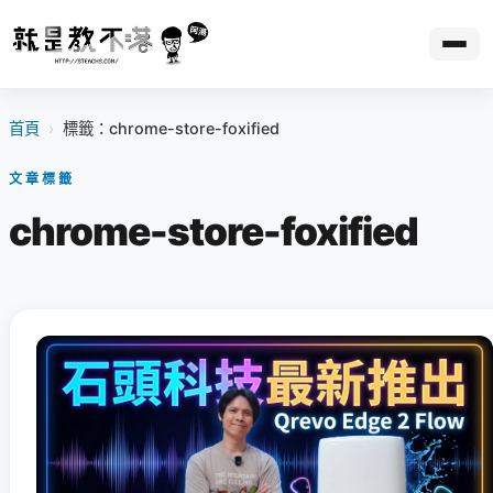
首頁
›
標籤：chrome-store-foxified
文章標籤
chrome-store-foxified