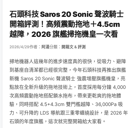
石頭科技 Saros 20 Sonic 聲波騎士
開箱評測！高頻震動拖地＋4.5cm
越障，2026 旗艦掃拖機皇一次看
2026/4/29
作者：
阿湯
分類：
開箱文 & 評測
掃地機器人這幾年的進步速度真的很快，從吸力、避障
到基座自清潔都已經很完整，今年石頭科技再推出旗艦
新機 Saros 20 Sonic 聲波騎士 強震增壓旗艦機皇，亮
點放在全新升級的拖地技術上，首度採用每分鐘 4,000
次高頻震動拖地搭配鎖水拖布，帶來更乾爽的拖地體
驗，同時搭配 4.5+4.3cm 雙門檻越障、36,000Pa 吸
力、可升降的 LDS 導航跟三重零纏繞設計，是 2026 年
石頭的年度旗艦，這次就完整開箱給大家看。