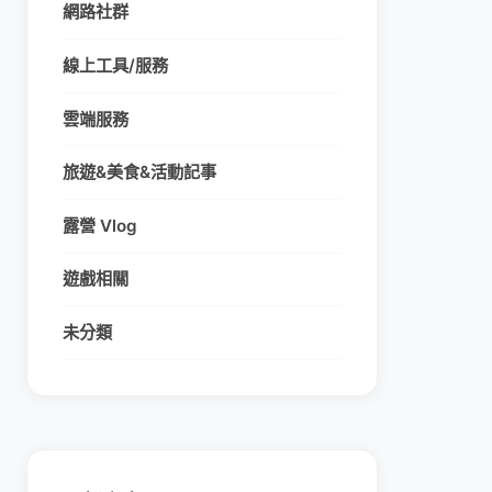
網路社群
線上工具/服務
雲端服務
旅遊&美食&活動記事
露營 Vlog
遊戲相關
未分類