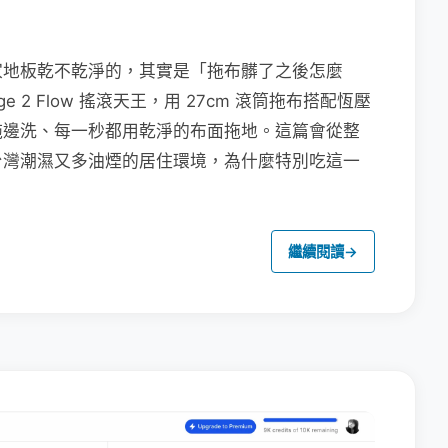
家地板乾不乾淨的，其實是「拖布髒了之後怎麼
e 2 Flow 搖滾天王，用 27cm 滾筒拖布搭配恆壓
拖邊洗、每一秒都用乾淨的布面拖地。這篇會從整
台灣潮濕又多油煙的居住環境，為什麼特別吃這一
繼續閱讀
→