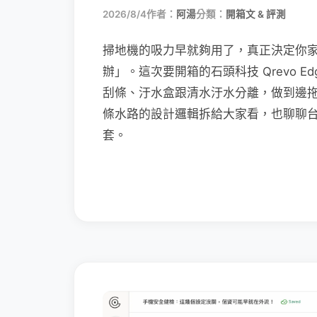
2026/8/4
作者：
阿湯
分類：
開箱文 & 評測
掃地機的吸力早就夠用了，真正決定你
辦」。這次要開箱的石頭科技 Qrevo Edg
刮條、汙水盒跟清水汙水分離，做到邊
條水路的設計邏輯拆給大家看，也聊聊
套。