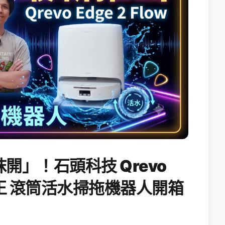
開」！石頭科技 Qrevo
搖滾天王 滾筒活水掃拖機器人開箱