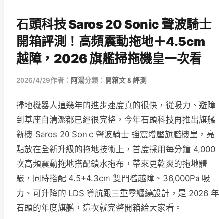
石頭科技 Saros 20 Sonic 聲波騎士
開箱評測！高頻震動拖地＋4.5cm
越障，2026 旗艦掃拖機皇一次看
2026/4/29
作者：
阿湯
分類：
開箱文 & 評測
掃地機器人這幾年的進步速度真的很快，從吸力、避障
到基座自清潔都已經很完整，今年石頭科技再推出旗艦
新機 Saros 20 Sonic 聲波騎士 強震增壓旗艦機皇，亮
點放在全新升級的拖地技術上，首度採用每分鐘 4,000
次高頻震動拖地搭配鎖水拖布，帶來更乾爽的拖地體
驗，同時搭配 4.5+4.3cm 雙門檻越障、36,000Pa 吸
力、可升降的 LDS 導航跟三重零纏繞設計，是 2026 年
石頭的年度旗艦，這次就完整開箱給大家看。