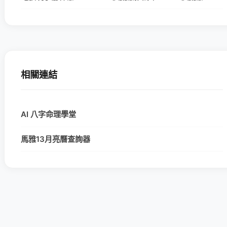
相關連結
AI 八字命理學堂
馬雅13月亮曆查詢器