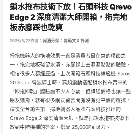
鎖水拖布技術下放！石頭科技 Qrevo
Edge 2 深度清潔大師開箱，拖完地
板赤腳踩也乾爽
2026/5/22
作者：
阿湯
分類：
開箱文 & 評測
掃拖機器人的拖地效果一直是消費者最在意的環節之
一，拖完地板殘留水漬、赤腳踩上去濕濕黏黏的體驗，
相信很多人都經歷過。上次開箱石頭科技旗艦機 Saros
20 Sonic 聲波騎士時，高頻震動搭配鎖水拖布帶來的
「即拖即乾」體驗讓不少人心動，但旗艦價格也讓一些
朋友猶豫，就有很多網友留言問有沒有更平價的選擇。
這次全台銷售第一掃地機器人品牌石頭科技推出的
Qrevo Edge 2 深度清潔大師，就是把鎖水拖布技術下
放到中階機種的答案，搭配 25,000Pa 吸力、