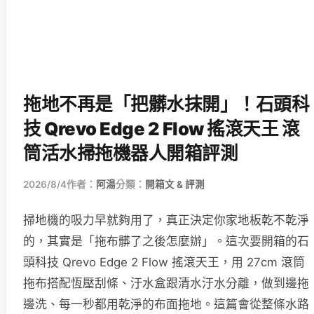
拖地不再是「把髒水抹開」！石頭科
技 Qrevo Edge 2 Flow 搖滾天王 滾
筒活水掃拖機器人開箱評測
2026/8/4
作者：
阿湯
分類：
開箱文 & 評測
掃地機的吸力早就夠用了，真正決定你家地板乾不乾淨
的，其實是「拖布髒了之後怎麼辦」。這次要開箱的石
頭科技 Qrevo Edge 2 Flow 搖滾天王，用 27cm 滾筒
拖布搭配恆壓刮條、汙水盒跟清水汙水分離，做到邊拖
邊洗、每一秒都用乾淨的布面拖地。這篇會從整條水路