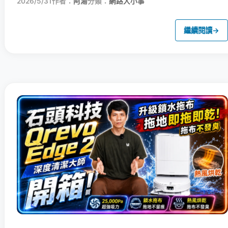
2026/5/31
作者：
阿湯
分類：
網路大小事
繼續閱讀
→