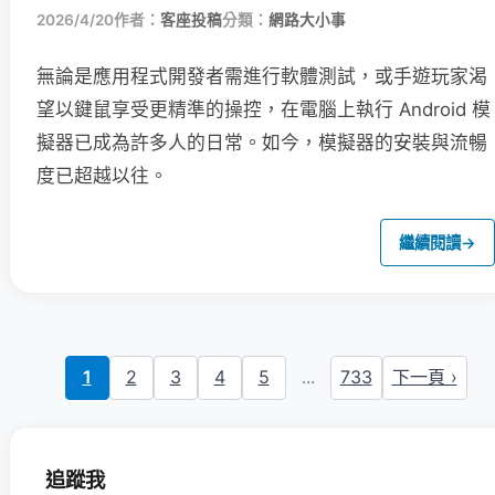
2026/4/20
作者：
客座投稿
分類：
網路大小事
無論是應用程式開發者需進行軟體測試，或手遊玩家渴
望以鍵鼠享受更精準的操控，在電腦上執行 Android 模
擬器已成為許多人的日常。如今，模擬器的安裝與流暢
度已超越以往。
繼續閱讀
→
1
2
3
4
5
...
733
下一頁 ›
追蹤我