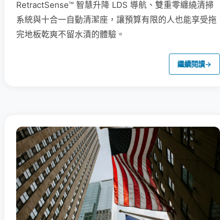
RetractSense™ 智慧升降 LDS 導航、雙重零纏繞清掃
系統與十合一自動清潔座，讓預算有限的人也能享受拖
完地板乾爽不留水漬的體驗。
繼續閱讀
→