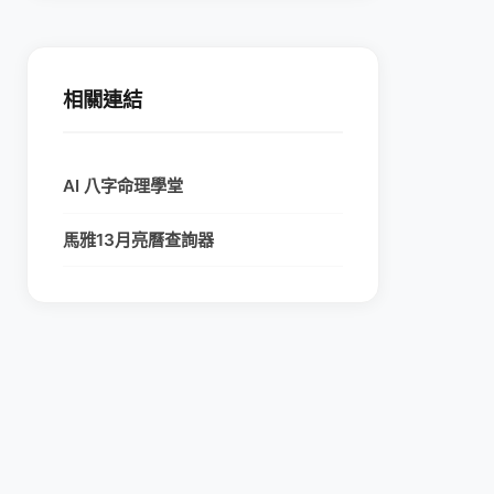
相關連結
AI 八字命理學堂
馬雅13月亮曆查詢器