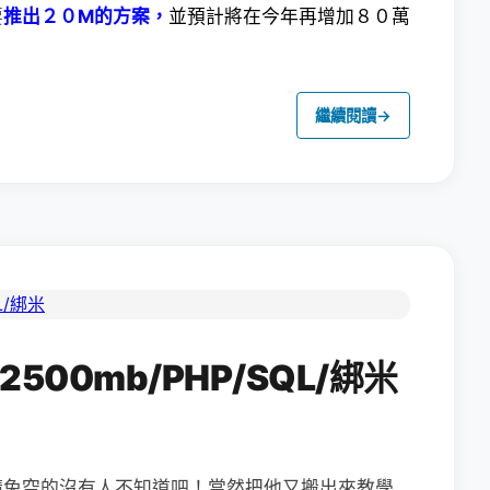
要
推出２０M的方案，
並預計將在今年再增加８０萬
繼續閱讀
→
2500mb/PHP/SQL/綁米
請免空的沒有人不知道吧！當然把他又搬出來教學