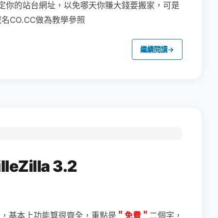
定你的站台網址，以免哪天你賺大錢要搬家，可是
CO.CC做為教學參照
繼續閱讀
→
Zilla 3.2
＂免費＂
二個字，
體，基本上功能算很齊全，重點是