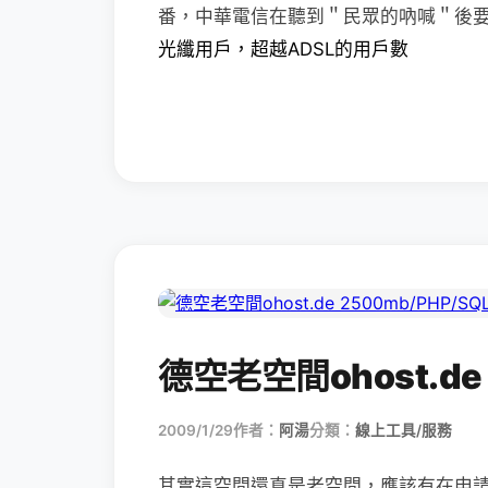
番，中華電信在聽到＂民眾的吶喊＂後
光纖用戶，超越ADSL的用戶數
德空老空間ohost.de 
2009/1/29
作者：
阿湯
分類：
線上工具/服務
其實這空間還真是老空間，應該有在申