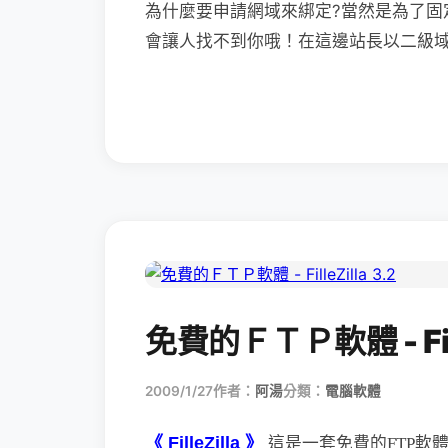
為什麼要申請網域來綁定?當然是為了固
會讓人找不到你哦！在這邊站長以二級域名
免費的ＦＴＰ軟體 - Fille
2009/1/27
作者：
阿湯
分類：
電腦軟體
《 FilleZilla 》
這是一套免費的FTP軟