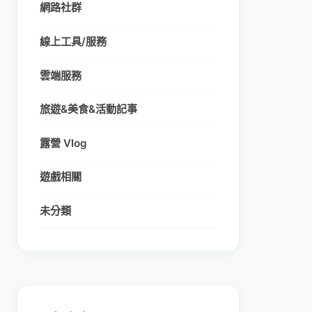
網路社群
線上工具/服務
雲端服務
旅遊&美食&活動記事
露營 Vlog
遊戲相關
未分類