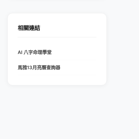
相關連結
AI 八字命理學堂
馬雅13月亮曆查詢器