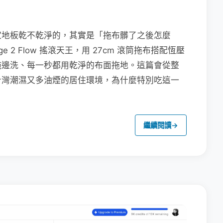
家地板乾不乾淨的，其實是「拖布髒了之後怎麼
e 2 Flow 搖滾天王，用 27cm 滾筒拖布搭配恆壓
拖邊洗、每一秒都用乾淨的布面拖地。這篇會從整
台灣潮濕又多油煙的居住環境，為什麼特別吃這一
繼續閱讀
→