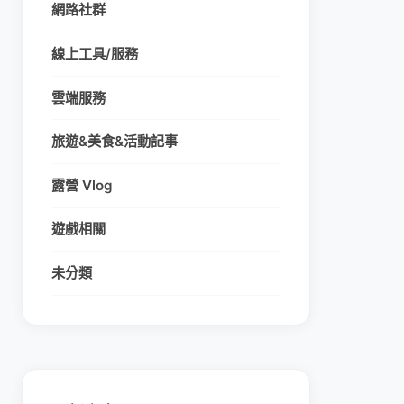
網路社群
線上工具/服務
雲端服務
旅遊&美食&活動記事
露營 Vlog
遊戲相關
未分類