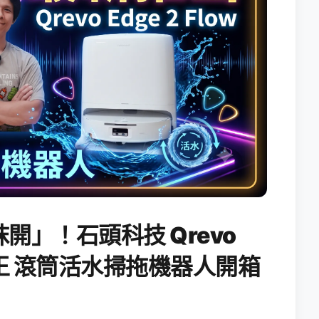
開」！石頭科技 Qrevo
搖滾天王 滾筒活水掃拖機器人開箱