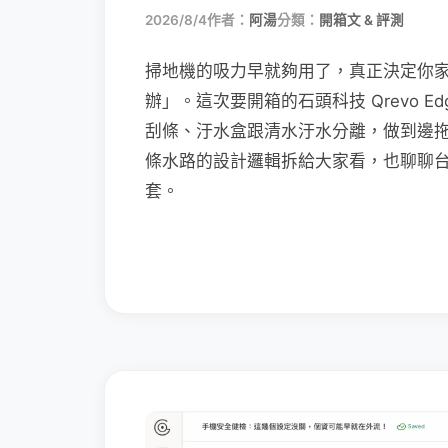
2026/8/4
作者：
阿湯
分類：
開箱文 & 評測
掃地機的吸力早就夠用了，真正決定你
辦」。這次要開箱的石頭科技 Qrevo Edg
刮條、汙水盒跟清水汙水分離，做到邊
條水路的設計邏輯拆給大家看，也聊聊
套。