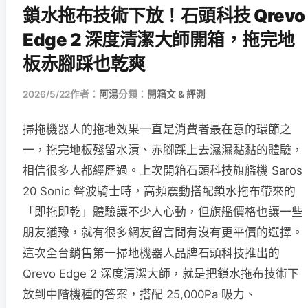
鎖水拖布技術下放！石頭科技 Qrevo
Edge 2 深度清潔大師開箱，拖完地
板赤腳踩也乾爽
2026/5/22
作者：
阿湯
分類：
開箱文 & 評測
掃拖機器人的拖地效果一直是消費者最在意的環節之
一，拖完地板殘留水漬、赤腳踩上去濕濕黏黏的體驗，
相信很多人都經歷過。上次開箱石頭科技旗艦機 Saros
20 Sonic 聲波騎士時，高頻震動搭配鎖水拖布帶來的
「即拖即乾」體驗讓不少人心動，但旗艦價格也讓一些
朋友猶豫，就有很多網友留言問有沒有更平價的選擇。
這次全台銷售第一掃地機器人品牌石頭科技推出的
Qrevo Edge 2 深度清潔大師，就是把鎖水拖布技術下
放到中階機種的答案，搭配 25,000Pa 吸力、