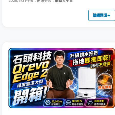
2026/5/31
作者：
阿湯
分類：
網路大小事
繼續閱讀
→