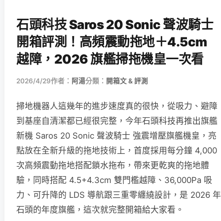
石頭科技 Saros 20 Sonic 聲波騎士
開箱評測！高頻震動拖地＋4.5cm
越障，2026 旗艦掃拖機皇一次看
2026/4/29
作者：
阿湯
分類：
開箱文 & 評測
掃地機器人這幾年的進步速度真的很快，從吸力、避障
到基座自清潔都已經很完整，今年石頭科技再推出旗艦
新機 Saros 20 Sonic 聲波騎士 強震增壓旗艦機皇，亮
點放在全新升級的拖地技術上，首度採用每分鐘 4,000
次高頻震動拖地搭配鎖水拖布，帶來更乾爽的拖地體
驗，同時搭配 4.5+4.3cm 雙門檻越障、36,000Pa 吸
力、可升降的 LDS 導航跟三重零纏繞設計，是 2026 年
石頭的年度旗艦，這次就完整開箱給大家看。