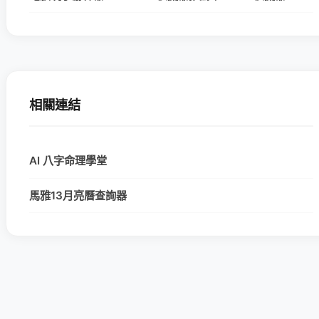
相關連結
AI 八字命理學堂
馬雅13月亮曆查詢器