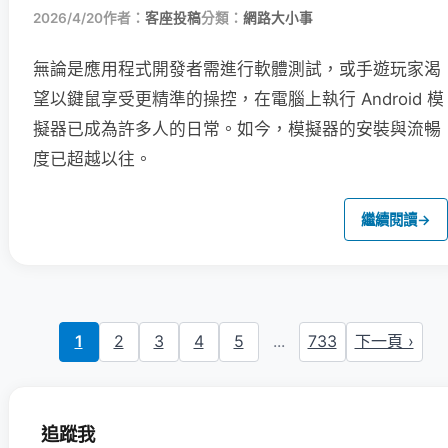
2026/4/20
作者：
客座投稿
分類：
網路大小事
無論是應用程式開發者需進行軟體測試，或手遊玩家渴
望以鍵鼠享受更精準的操控，在電腦上執行 Android 模
擬器已成為許多人的日常。如今，模擬器的安裝與流暢
度已超越以往。
繼續閱讀
→
1
2
3
4
5
...
733
下一頁 ›
追蹤我