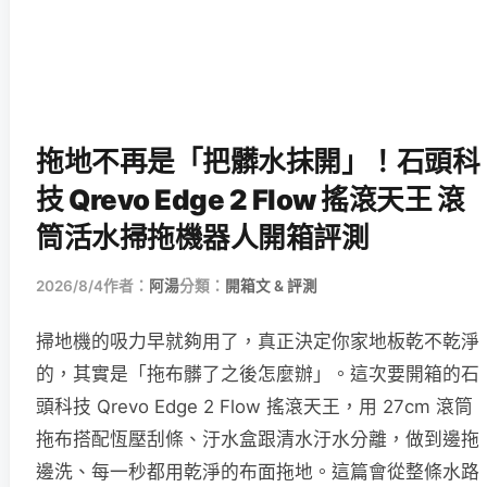
拖地不再是「把髒水抹開」！石頭科
技 Qrevo Edge 2 Flow 搖滾天王 滾
筒活水掃拖機器人開箱評測
2026/8/4
作者：
阿湯
分類：
開箱文 & 評測
掃地機的吸力早就夠用了，真正決定你家地板乾不乾淨
的，其實是「拖布髒了之後怎麼辦」。這次要開箱的石
頭科技 Qrevo Edge 2 Flow 搖滾天王，用 27cm 滾筒
拖布搭配恆壓刮條、汙水盒跟清水汙水分離，做到邊拖
邊洗、每一秒都用乾淨的布面拖地。這篇會從整條水路