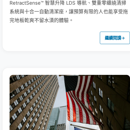
RetractSense™ 智慧升降 LDS 導航、雙重零纏繞清掃
系統與十合一自動清潔座，讓預算有限的人也能享受拖
完地板乾爽不留水漬的體驗。
繼續閱讀
→