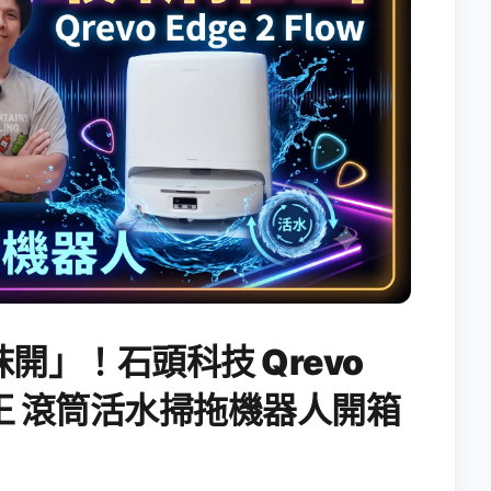
開」！石頭科技 Qrevo
搖滾天王 滾筒活水掃拖機器人開箱