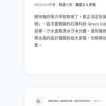
2026/8/4
作者：
阿湯
分類：
開箱文 & 評測
掃地機的吸力早就夠用了，真正決定你
辦」。這次要開箱的石頭科技 Qrevo Edg
刮條、汙水盒跟清水汙水分離，做到邊
條水路的設計邏輯拆給大家看，也聊聊
套。