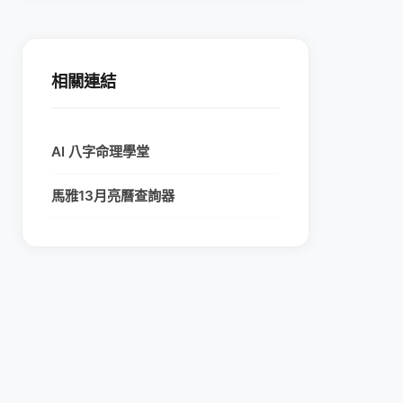
相關連結
AI 八字命理學堂
馬雅13月亮曆查詢器