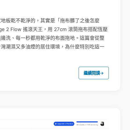
家地板乾不乾淨的，其實是「拖布髒了之後怎麼
e 2 Flow 搖滾天王，用 27cm 滾筒拖布搭配恆壓
拖邊洗、每一秒都用乾淨的布面拖地。這篇會從整
台灣潮濕又多油煙的居住環境，為什麼特別吃這一
繼續閱讀
→