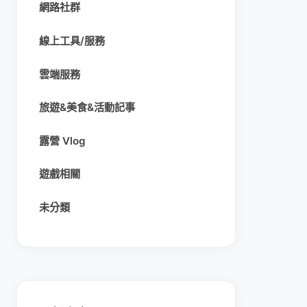
網路社群
線上工具/服務
雲端服務
旅遊&美食&活動記事
露營 Vlog
遊戲相關
未分類