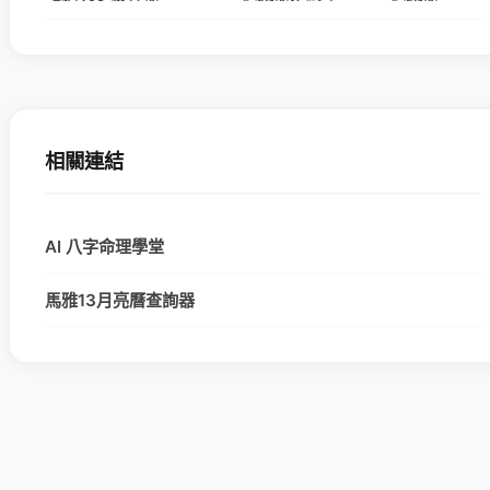
相關連結
AI 八字命理學堂
馬雅13月亮曆查詢器