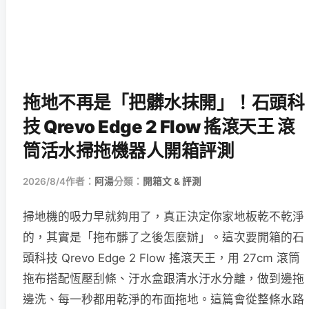
拖地不再是「把髒水抹開」！石頭科
技 Qrevo Edge 2 Flow 搖滾天王 滾
筒活水掃拖機器人開箱評測
2026/8/4
作者：
阿湯
分類：
開箱文 & 評測
掃地機的吸力早就夠用了，真正決定你家地板乾不乾淨
的，其實是「拖布髒了之後怎麼辦」。這次要開箱的石
頭科技 Qrevo Edge 2 Flow 搖滾天王，用 27cm 滾筒
拖布搭配恆壓刮條、汙水盒跟清水汙水分離，做到邊拖
邊洗、每一秒都用乾淨的布面拖地。這篇會從整條水路