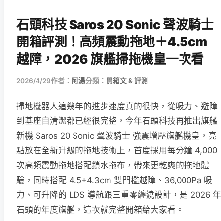
石頭科技 Saros 20 Sonic 聲波騎士
開箱評測！高頻震動拖地＋4.5cm
越障，2026 旗艦掃拖機皇一次看
2026/4/29
作者：
阿湯
分類：
開箱文 & 評測
掃地機器人這幾年的進步速度真的很快，從吸力、避障
到基座自清潔都已經很完整，今年石頭科技再推出旗艦
新機 Saros 20 Sonic 聲波騎士 強震增壓旗艦機皇，亮
點放在全新升級的拖地技術上，首度採用每分鐘 4,000
次高頻震動拖地搭配鎖水拖布，帶來更乾爽的拖地體
驗，同時搭配 4.5+4.3cm 雙門檻越障、36,000Pa 吸
力、可升降的 LDS 導航跟三重零纏繞設計，是 2026 年
石頭的年度旗艦，這次就完整開箱給大家看。