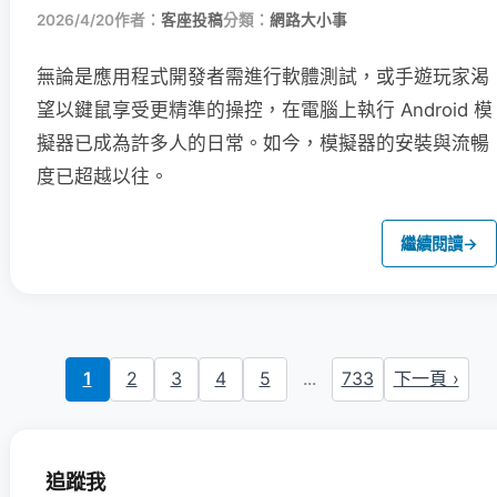
2026/4/20
作者：
客座投稿
分類：
網路大小事
無論是應用程式開發者需進行軟體測試，或手遊玩家渴
望以鍵鼠享受更精準的操控，在電腦上執行 Android 模
擬器已成為許多人的日常。如今，模擬器的安裝與流暢
度已超越以往。
繼續閱讀
→
1
2
3
4
5
...
733
下一頁 ›
追蹤我