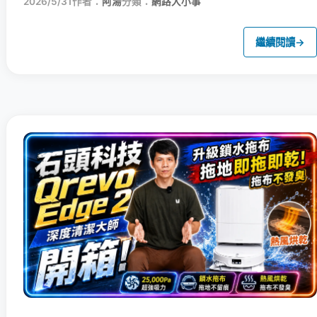
2026/5/31
作者：
阿湯
分類：
網路大小事
繼續閱讀
→