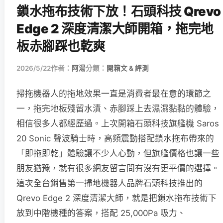
鎖水拖布技術下放！石頭科技 Qrevo
Edge 2 深度清潔大師開箱，拖完地
板赤腳踩也乾爽
2026/5/22
作者：
阿湯
分類：
開箱文 & 評測
掃拖機器人的拖地效果一直是消費者最在意的環節之
一，拖完地板殘留水漬、赤腳踩上去濕濕黏黏的體驗，
相信很多人都經歷過。上次開箱石頭科技旗艦機 Saros
20 Sonic 聲波騎士時，高頻震動搭配鎖水拖布帶來的
「即拖即乾」體驗讓不少人心動，但旗艦價格也讓一些
朋友猶豫，就有很多網友留言問有沒有更平價的選擇。
這次全台銷售第一掃地機器人品牌石頭科技推出的
Qrevo Edge 2 深度清潔大師，就是把鎖水拖布技術下
放到中階機種的答案，搭配 25,000Pa 吸力、