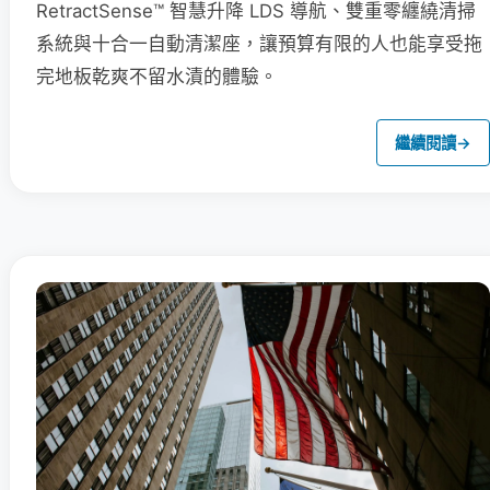
RetractSense™ 智慧升降 LDS 導航、雙重零纏繞清掃
系統與十合一自動清潔座，讓預算有限的人也能享受拖
完地板乾爽不留水漬的體驗。
繼續閱讀
→