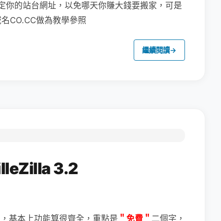
定你的站台網址，以免哪天你賺大錢要搬家，可是
CO.CC做為教學參照
繼續閱讀
→
Zilla 3.2
＂免費＂
二個字，
體，基本上功能算很齊全，重點是