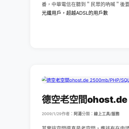
番，中華電信在聽到＂民眾的吶喊＂後
光纖用戶，超越ADSL的用戶數
德空老空間ohost.de 
2009/1/29
作者：
阿湯
分類：
線上工具/服務
其實這空間還真是老空間，應該有在申