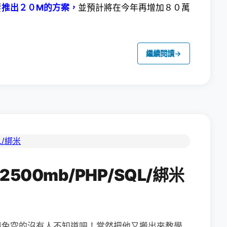
要
推出２０M的方案，
並預計將在今年再增加８０萬
繼續閱讀
→
2500mb/PHP/SQL/綁米
請免空的沒有人不知道吧！當然把他又搬出來教學