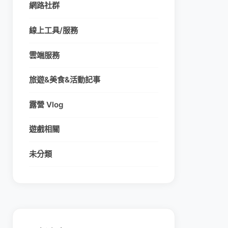
網路社群
線上工具/服務
雲端服務
旅遊&美食&活動記事
露營 Vlog
遊戲相關
未分類