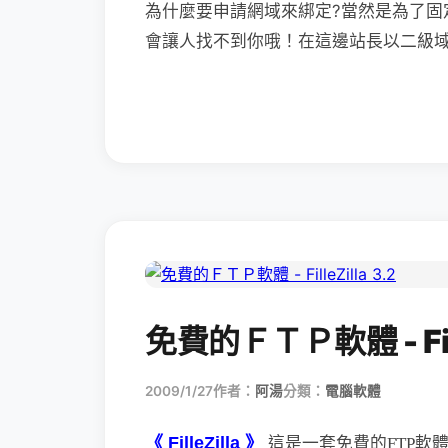
為什麼要申請網域來綁定?當然是為了固
會讓人找不到你哦！在這邊站長以二級域名
免費的ＦＴＰ軟體 - Fille
2009/1/27
作者：
阿湯
分類：
電腦軟體
《 FilleZilla 》
這是一套免費的FTP軟