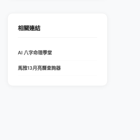
相關連結
AI 八字命理學堂
馬雅13月亮曆查詢器