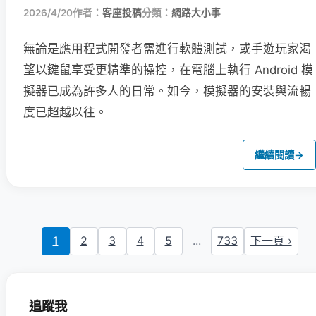
2026/4/20
作者：
客座投稿
分類：
網路大小事
無論是應用程式開發者需進行軟體測試，或手遊玩家渴
望以鍵鼠享受更精準的操控，在電腦上執行 Android 模
擬器已成為許多人的日常。如今，模擬器的安裝與流暢
度已超越以往。
繼續閱讀
→
1
2
3
4
5
...
733
下一頁 ›
追蹤我