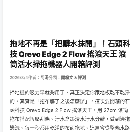
拖地不再是「把髒水抹開」！石頭科
技 Qrevo Edge 2 Flow 搖滾天王 滾
筒活水掃拖機器人開箱評測
2026/8/4
作者：
阿湯
分類：
開箱文 & 評測
掃地機的吸力早就夠用了，真正決定你家地板乾不乾淨
的，其實是「拖布髒了之後怎麼辦」。這次要開箱的石
頭科技 Qrevo Edge 2 Flow 搖滾天王，用 27cm 滾筒
拖布搭配恆壓刮條、汙水盒跟清水汙水分離，做到邊拖
邊洗、每一秒都用乾淨的布面拖地。這篇會從整條水路