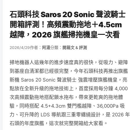
石頭科技 Saros 20 Sonic 聲波騎士
開箱評測！高頻震動拖地＋4.5cm
越障，2026 旗艦掃拖機皇一次看
2026/4/29
作者：
阿湯
分類：
開箱文 & 評測
掃地機器人這幾年的進步速度真的很快，從吸力、避障
到基座自清潔都已經很完整，今年石頭科技再推出旗艦
新機 Saros 20 Sonic 聲波騎士 強震增壓旗艦機皇，亮
點放在全新升級的拖地技術上，首度採用每分鐘 4,000
次高頻震動拖地搭配鎖水拖布，帶來更乾爽的拖地體
驗，同時搭配 4.5+4.3cm 雙門檻越障、36,000Pa 吸
力、可升降的 LDS 導航跟三重零纏繞設計，是 2026 年
石頭的年度旗艦，這次就完整開箱給大家看。