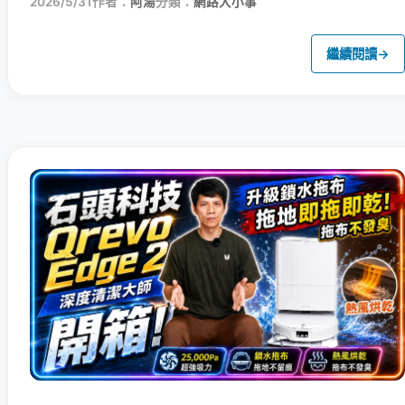
2026/5/31
作者：
阿湯
分類：
網路大小事
繼續閱讀
→