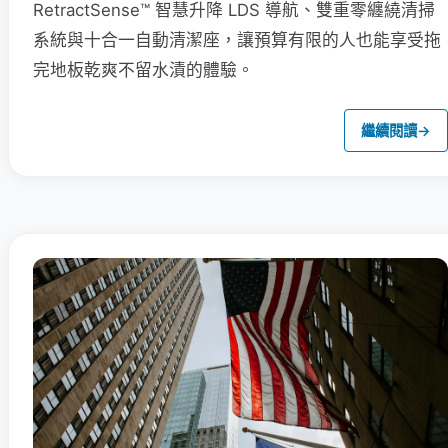
RetractSense™ 智慧升降 LDS 導航、雙重零纏繞清掃
系統與十合一自動清潔座，讓預算有限的人也能享受拖
完地板乾爽不留水漬的體驗。
繼續閱讀
→