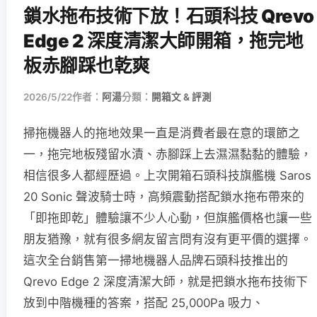
鎖水拖布技術下放！石頭科技 Qrevo
Edge 2 深度清潔大師開箱，拖完地
板赤腳踩也乾爽
2026/5/22
作者：
阿湯
分類：
開箱文 & 評測
掃拖機器人的拖地效果一直是消費者最在意的環節之
一，拖完地板殘留水漬、赤腳踩上去濕濕黏黏的體驗，
相信很多人都經歷過。上次開箱石頭科技旗艦機 Saros
20 Sonic 聲波騎士時，高頻震動搭配鎖水拖布帶來的
「即拖即乾」體驗讓不少人心動，但旗艦價格也讓一些
朋友猶豫，就有很多網友留言問有沒有更平價的選擇。
這次全台銷售第一掃地機器人品牌石頭科技推出的
Qrevo Edge 2 深度清潔大師，就是把鎖水拖布技術下
放到中階機種的答案，搭配 25,000Pa 吸力、