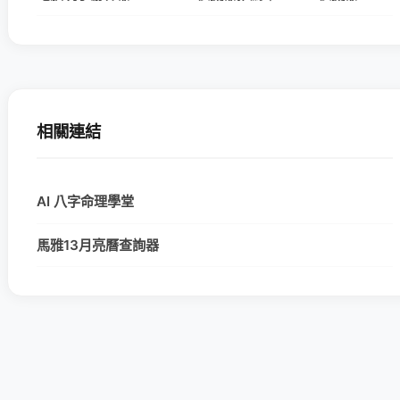
相關連結
AI 八字命理學堂
馬雅13月亮曆查詢器