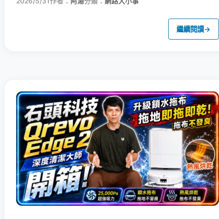
2026/5/31
作者：
阿湯
分類：
網路大小事
繼續閱讀
→