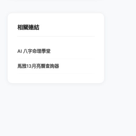
相關連結
AI 八字命理學堂
馬雅13月亮曆查詢器