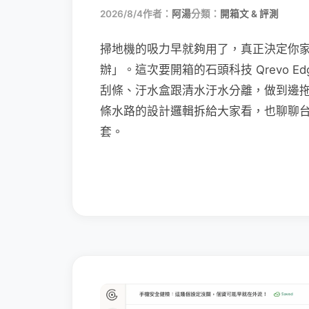
2026/8/4
作者：
阿湯
分類：
開箱文 & 評測
掃地機的吸力早就夠用了，真正決定你
辦」。這次要開箱的石頭科技 Qrevo Edg
刮條、汙水盒跟清水汙水分離，做到邊
條水路的設計邏輯拆給大家看，也聊聊
套。