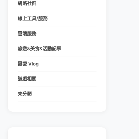
網路社群
線上工具/服務
雲端服務
旅遊&美食&活動記事
露營 Vlog
遊戲相關
未分類