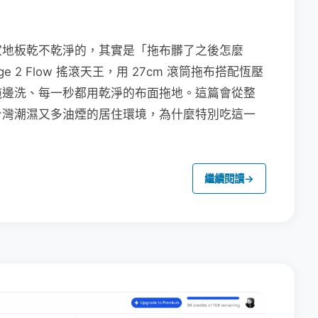
家地板乾不乾淨的，其實是「拖布髒了之後怎麼
e 2 Flow 搖滾天王，用 27cm 滾筒拖布搭配恆壓
拖邊洗、每一秒都用乾淨的布面拖地。這篇會從整
台灣潮濕又多油煙的居住環境，為什麼特別吃這一
繼續閱讀
→