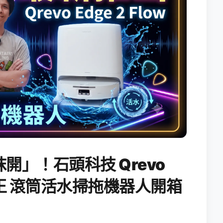
開」！石頭科技 Qrevo
搖滾天王 滾筒活水掃拖機器人開箱