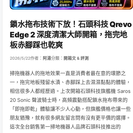
鎖水拖布技術下放！石頭科技 Qrevo
Edge 2 深度清潔大師開箱，拖完地
板赤腳踩也乾爽
2026/5/22
作者：
阿湯
分類：
開箱文 & 評測
掃拖機器人的拖地效果一直是消費者最在意的環節之
一，拖完地板殘留水漬、赤腳踩上去濕濕黏黏的體驗，
相信很多人都經歷過。上次開箱石頭科技旗艦機 Saros
20 Sonic 聲波騎士時，高頻震動搭配鎖水拖布帶來的
「即拖即乾」體驗讓不少人心動，但旗艦價格也讓一些
朋友猶豫，就有很多網友留言問有沒有更平價的選擇。
這次全台銷售第一掃地機器人品牌石頭科技推出的