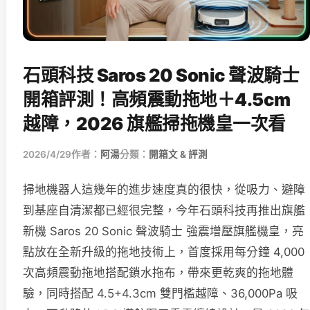
石頭科技 Saros 20 Sonic 聲波騎士
開箱評測！高頻震動拖地＋4.5cm
越障，2026 旗艦掃拖機皇一次看
2026/4/29
作者：
阿湯
分類：
開箱文 & 評測
掃地機器人這幾年的進步速度真的很快，從吸力、避障
到基座自清潔都已經很完整，今年石頭科技再推出旗艦
新機 Saros 20 Sonic 聲波騎士 強震增壓旗艦機皇，亮
點放在全新升級的拖地技術上，首度採用每分鐘 4,000
次高頻震動拖地搭配鎖水拖布，帶來更乾爽的拖地體
驗，同時搭配 4.5+4.3cm 雙門檻越障、36,000Pa 吸