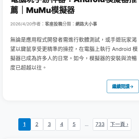
薦｜MuMu模擬器
2026/4/20
作者：
客座投稿
分類：
網路大小事
無論是應用程式開發者需進行軟體測試，或手遊玩家渴
望以鍵鼠享受更精準的操控，在電腦上執行 Android 模
擬器已成為許多人的日常。如今，模擬器的安裝與流暢
度已超越以往。
繼續閱讀
→
1
2
3
4
5
...
733
下一頁 ›