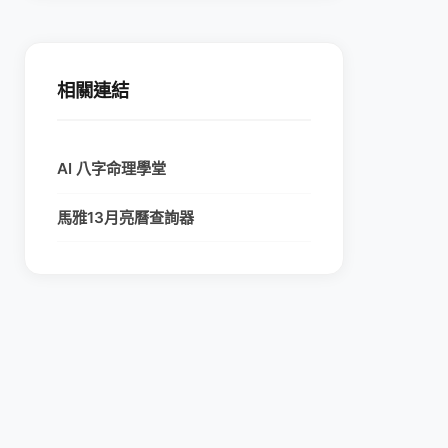
相關連結
AI 八字命理學堂
馬雅13月亮曆查詢器