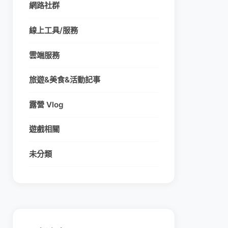
網路社群
線上工具/服務
雲端服務
旅遊&美食&活動記事
露營 Vlog
遊戲相關
未分類