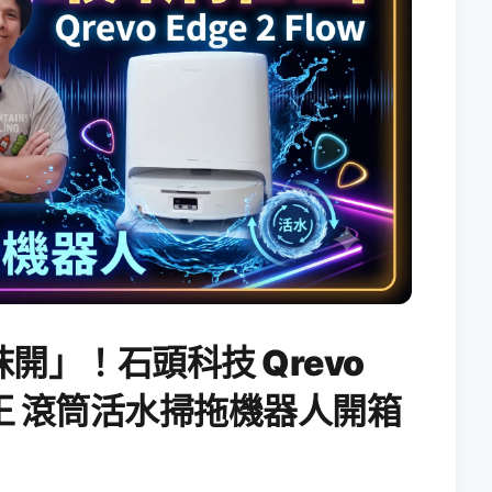
開」！石頭科技 Qrevo
搖滾天王 滾筒活水掃拖機器人開箱