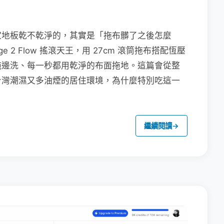
家地板乾不乾淨的，其實是「拖布髒了之後怎麼
e 2 Flow 搖滾天王，用 27cm 滾筒拖布搭配恆壓
拖邊洗、每一秒都用乾淨的布面拖地。這篇會從整
台灣潮濕又多油煙的居住環境，為什麼特別吃這一
繼續閱讀
→