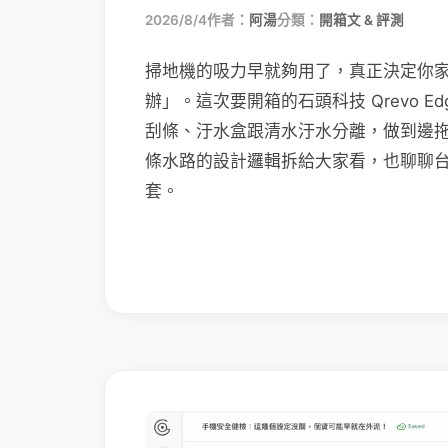
2026/8/4
作者：
阿湯
分類：
開箱文 & 評測
掃地機的吸力早就夠用了，真正決定你
辦」。這次要開箱的石頭科技 Qrevo Edg
刮條、汙水盒跟清水汙水分離，做到邊
條水路的設計邏輯拆給大家看，也聊聊
套。