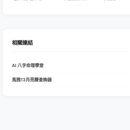
相關連結
AI 八字命理學堂
馬雅13月亮曆查詢器