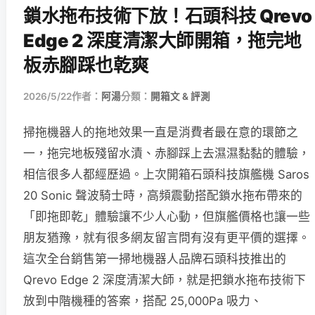
鎖水拖布技術下放！石頭科技 Qrevo
Edge 2 深度清潔大師開箱，拖完地
板赤腳踩也乾爽
2026/5/22
作者：
阿湯
分類：
開箱文 & 評測
掃拖機器人的拖地效果一直是消費者最在意的環節之
一，拖完地板殘留水漬、赤腳踩上去濕濕黏黏的體驗，
相信很多人都經歷過。上次開箱石頭科技旗艦機 Saros
20 Sonic 聲波騎士時，高頻震動搭配鎖水拖布帶來的
「即拖即乾」體驗讓不少人心動，但旗艦價格也讓一些
朋友猶豫，就有很多網友留言問有沒有更平價的選擇。
這次全台銷售第一掃地機器人品牌石頭科技推出的
Qrevo Edge 2 深度清潔大師，就是把鎖水拖布技術下
放到中階機種的答案，搭配 25,000Pa 吸力、