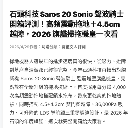
石頭科技 Saros 20 Sonic 聲波騎士
開箱評測！高頻震動拖地＋4.5cm
越障，2026 旗艦掃拖機皇一次看
2026/4/29
作者：
阿湯
分類：
開箱文 & 評測
掃地機器人這幾年的進步速度真的很快，從吸力、避障
到基座自清潔都已經很完整，今年石頭科技再推出旗艦
新機 Saros 20 Sonic 聲波騎士 強震增壓旗艦機皇，亮
點放在全新升級的拖地技術上，首度採用每分鐘 4,000
次高頻震動拖地搭配鎖水拖布，帶來更乾爽的拖地體
驗，同時搭配 4.5+4.3cm 雙門檻越障、36,000Pa 吸
力、可升降的 LDS 導航跟三重零纏繞設計，是 2026 年
石頭的年度旗艦，這次就完整開箱給大家看。