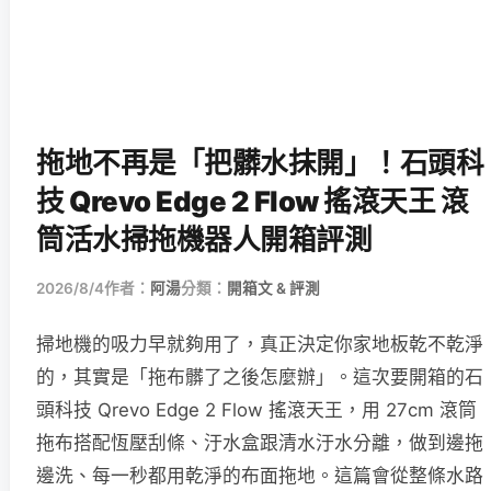
拖地不再是「把髒水抹開」！石頭科
技 Qrevo Edge 2 Flow 搖滾天王 滾
筒活水掃拖機器人開箱評測
2026/8/4
作者：
阿湯
分類：
開箱文 & 評測
掃地機的吸力早就夠用了，真正決定你家地板乾不乾淨
的，其實是「拖布髒了之後怎麼辦」。這次要開箱的石
頭科技 Qrevo Edge 2 Flow 搖滾天王，用 27cm 滾筒
拖布搭配恆壓刮條、汙水盒跟清水汙水分離，做到邊拖
邊洗、每一秒都用乾淨的布面拖地。這篇會從整條水路