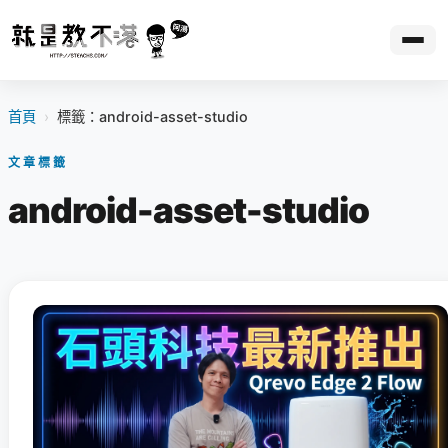
首頁
›
標籤：android-asset-studio
文章標籤
android-asset-studio