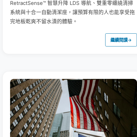
RetractSense™ 智慧升降 LDS 導航、雙重零纏繞清掃
系統與十合一自動清潔座，讓預算有限的人也能享受拖
完地板乾爽不留水漬的體驗。
繼續閱讀
→