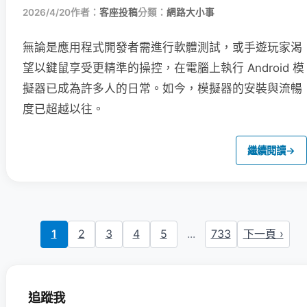
2026/4/20
作者：
客座投稿
分類：
網路大小事
無論是應用程式開發者需進行軟體測試，或手遊玩家渴
望以鍵鼠享受更精準的操控，在電腦上執行 Android 模
擬器已成為許多人的日常。如今，模擬器的安裝與流暢
度已超越以往。
繼續閱讀
→
1
2
3
4
5
...
733
下一頁 ›
追蹤我