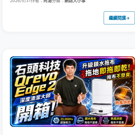
2026/5/31
作者：
阿湯
分類：
網路大小事
繼續閱讀
→