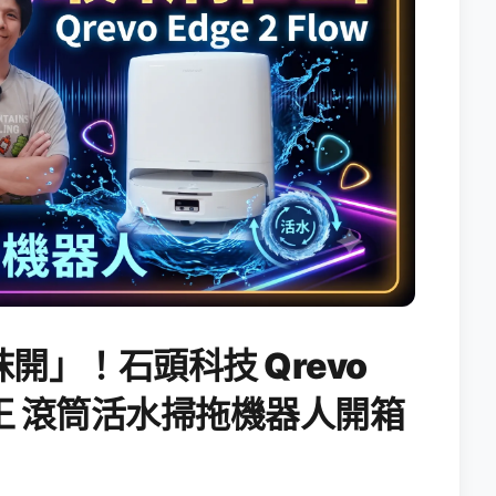
開」！石頭科技 Qrevo
搖滾天王 滾筒活水掃拖機器人開箱