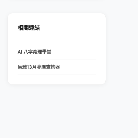
相關連結
AI 八字命理學堂
馬雅13月亮曆查詢器