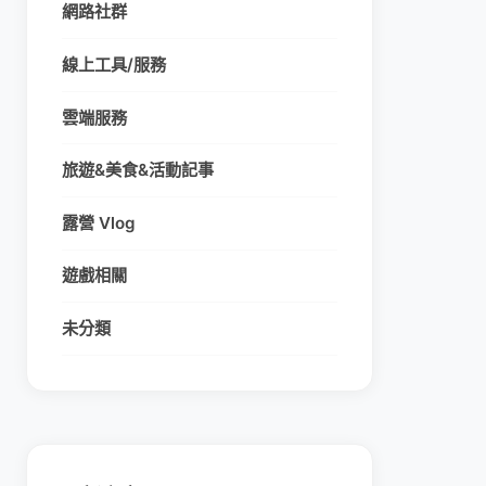
網路社群
線上工具/服務
雲端服務
旅遊&美食&活動記事
露營 Vlog
遊戲相關
未分類