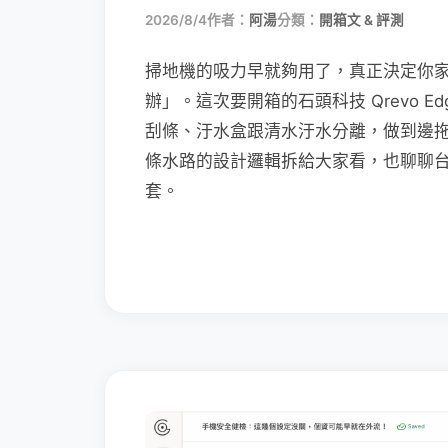
2026/8/4
作者：
阿湯
分類：
開箱文 & 評測
掃地機的吸力早就夠用了，真正決定你
辦」。這次要開箱的石頭科技 Qrevo Edg
刮條、汙水盒跟清水汙水分離，做到邊
條水路的設計邏輯拆給大家看，也聊聊
套。