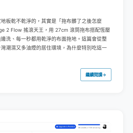
家地板乾不乾淨的，其實是「拖布髒了之後怎麼
e 2 Flow 搖滾天王，用 27cm 滾筒拖布搭配恆壓
拖邊洗、每一秒都用乾淨的布面拖地。這篇會從整
台灣潮濕又多油煙的居住環境，為什麼特別吃這一
繼續閱讀
→