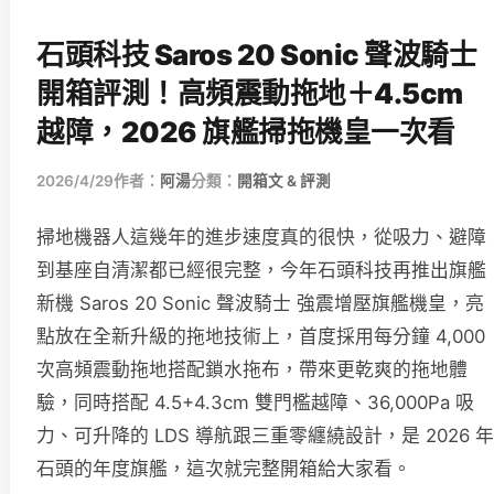
石頭科技 Saros 20 Sonic 聲波騎士
開箱評測！高頻震動拖地＋4.5cm
越障，2026 旗艦掃拖機皇一次看
2026/4/29
作者：
阿湯
分類：
開箱文 & 評測
掃地機器人這幾年的進步速度真的很快，從吸力、避障
到基座自清潔都已經很完整，今年石頭科技再推出旗艦
新機 Saros 20 Sonic 聲波騎士 強震增壓旗艦機皇，亮
點放在全新升級的拖地技術上，首度採用每分鐘 4,000
次高頻震動拖地搭配鎖水拖布，帶來更乾爽的拖地體
驗，同時搭配 4.5+4.3cm 雙門檻越障、36,000Pa 吸
力、可升降的 LDS 導航跟三重零纏繞設計，是 2026 年
石頭的年度旗艦，這次就完整開箱給大家看。