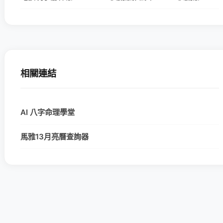
相關連結
AI 八字命理學堂
馬雅13月亮曆查詢器