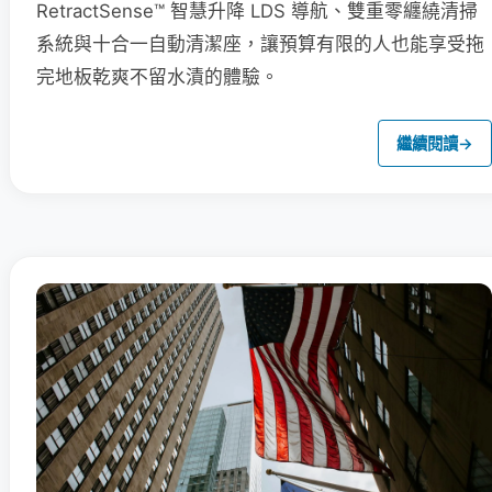
RetractSense™ 智慧升降 LDS 導航、雙重零纏繞清掃
系統與十合一自動清潔座，讓預算有限的人也能享受拖
完地板乾爽不留水漬的體驗。
繼續閱讀
→