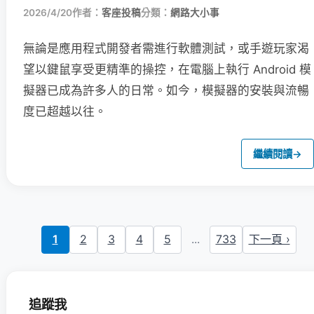
2026/4/20
作者：
客座投稿
分類：
網路大小事
無論是應用程式開發者需進行軟體測試，或手遊玩家渴
望以鍵鼠享受更精準的操控，在電腦上執行 Android 模
擬器已成為許多人的日常。如今，模擬器的安裝與流暢
度已超越以往。
繼續閱讀
→
1
2
3
4
5
...
733
下一頁 ›
追蹤我