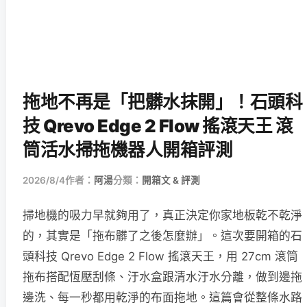
拖地不再是「把髒水抹開」！石頭科
技 Qrevo Edge 2 Flow 搖滾天王 滾
筒活水掃拖機器人開箱評測
2026/8/4
作者：
阿湯
分類：
開箱文 & 評測
掃地機的吸力早就夠用了，真正決定你家地板乾不乾淨
的，其實是「拖布髒了之後怎麼辦」。這次要開箱的石
頭科技 Qrevo Edge 2 Flow 搖滾天王，用 27cm 滾筒
拖布搭配恆壓刮條、汙水盒跟清水汙水分離，做到邊拖
邊洗、每一秒都用乾淨的布面拖地。這篇會從整條水路