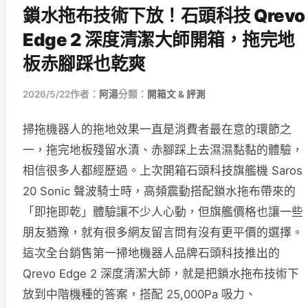
鎖水拖布技術下放！石頭科技 Qrevo
Edge 2 深度清潔大師開箱，拖完地
板赤腳踩也乾爽
2026/5/22
作者：
阿湯
分類：
開箱文 & 評測
掃拖機器人的拖地效果一直是消費者最在意的環節之
一，拖完地板殘留水漬、赤腳踩上去濕濕黏黏的體驗，
相信很多人都經歷過。上次開箱石頭科技旗艦機 Saros
20 Sonic 聲波騎士時，高頻震動搭配鎖水拖布帶來的
「即拖即乾」體驗讓不少人心動，但旗艦價格也讓一些
朋友猶豫，就有很多網友留言問有沒有更平價的選擇。
這次全台銷售第一掃地機器人品牌石頭科技推出的
Qrevo Edge 2 深度清潔大師，就是把鎖水拖布技術下
放到中階機種的答案，搭配 25,000Pa 吸力、