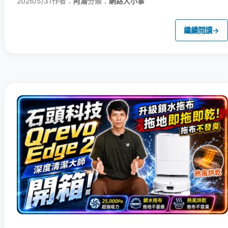
2026/5/31
作者：
阿湯
分類：
網路大小事
繼續閱讀
→