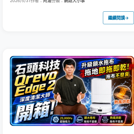
2026/5/31
作者：
阿湯
分類：
網路大小事
繼續閱讀
→