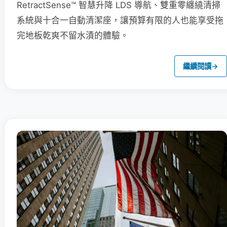
RetractSense™ 智慧升降 LDS 導航、雙重零纏繞清掃
系統與十合一自動清潔座，讓預算有限的人也能享受拖
完地板乾爽不留水漬的體驗。
繼續閱讀
→