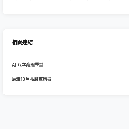
相關連結
AI 八字命理學堂
馬雅13月亮曆查詢器