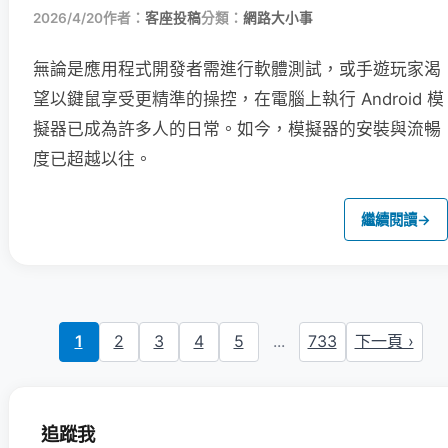
2026/4/20
作者：
客座投稿
分類：
網路大小事
無論是應用程式開發者需進行軟體測試，或手遊玩家渴
望以鍵鼠享受更精準的操控，在電腦上執行 Android 模
擬器已成為許多人的日常。如今，模擬器的安裝與流暢
度已超越以往。
繼續閱讀
→
1
2
3
4
5
...
733
下一頁 ›
追蹤我