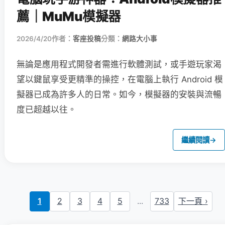
薦｜MuMu模擬器
2026/4/20
作者：
客座投稿
分類：
網路大小事
無論是應用程式開發者需進行軟體測試，或手遊玩家渴
望以鍵鼠享受更精準的操控，在電腦上執行 Android 模
擬器已成為許多人的日常。如今，模擬器的安裝與流暢
度已超越以往。
繼續閱讀
→
1
2
3
4
5
...
733
下一頁 ›