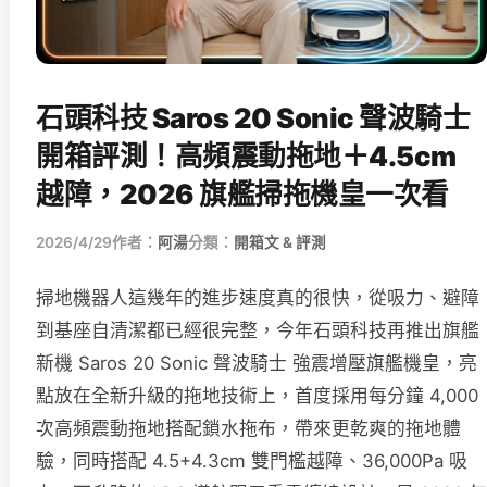
石頭科技 Saros 20 Sonic 聲波騎士
開箱評測！高頻震動拖地＋4.5cm
越障，2026 旗艦掃拖機皇一次看
2026/4/29
作者：
阿湯
分類：
開箱文 & 評測
掃地機器人這幾年的進步速度真的很快，從吸力、避障
到基座自清潔都已經很完整，今年石頭科技再推出旗艦
新機 Saros 20 Sonic 聲波騎士 強震增壓旗艦機皇，亮
點放在全新升級的拖地技術上，首度採用每分鐘 4,000
次高頻震動拖地搭配鎖水拖布，帶來更乾爽的拖地體
驗，同時搭配 4.5+4.3cm 雙門檻越障、36,000Pa 吸