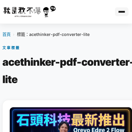
首頁
›
標籤：acethinker-pdf-converter-lite
文章標籤
acethinker-pdf-converter
lite