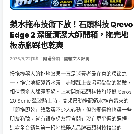
鎖水拖布技術下放！石頭科技 Qrevo
Edge 2 深度清潔大師開箱，拖完地
板赤腳踩也乾爽
2026/5/22
作者：
阿湯
分類：
開箱文 & 評測
掃拖機器人的拖地效果一直是消費者最在意的環節之
一，拖完地板殘留水漬、赤腳踩上去濕濕黏黏的體驗，
相信很多人都經歷過。上次開箱石頭科技旗艦機 Saros
20 Sonic 聲波騎士時，高頻震動搭配鎖水拖布帶來的
「即拖即乾」體驗讓不少人心動，但旗艦價格也讓一些
朋友猶豫，就有很多網友留言問有沒有更平價的選擇。
這次全台銷售第一掃地機器人品牌石頭科技推出的