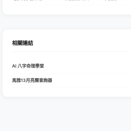
相關連結
AI 八字命理學堂
馬雅13月亮曆查詢器