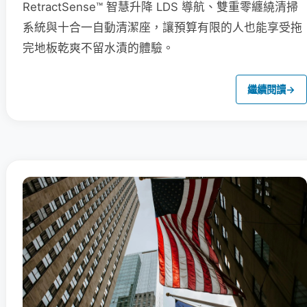
RetractSense™ 智慧升降 LDS 導航、雙重零纏繞清掃
系統與十合一自動清潔座，讓預算有限的人也能享受拖
完地板乾爽不留水漬的體驗。
繼續閱讀
→