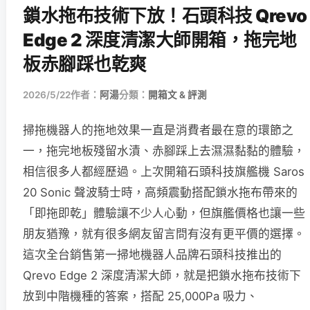
鎖水拖布技術下放！石頭科技 Qrevo
Edge 2 深度清潔大師開箱，拖完地
板赤腳踩也乾爽
2026/5/22
作者：
阿湯
分類：
開箱文 & 評測
掃拖機器人的拖地效果一直是消費者最在意的環節之
一，拖完地板殘留水漬、赤腳踩上去濕濕黏黏的體驗，
相信很多人都經歷過。上次開箱石頭科技旗艦機 Saros
20 Sonic 聲波騎士時，高頻震動搭配鎖水拖布帶來的
「即拖即乾」體驗讓不少人心動，但旗艦價格也讓一些
朋友猶豫，就有很多網友留言問有沒有更平價的選擇。
這次全台銷售第一掃地機器人品牌石頭科技推出的
Qrevo Edge 2 深度清潔大師，就是把鎖水拖布技術下
放到中階機種的答案，搭配 25,000Pa 吸力、