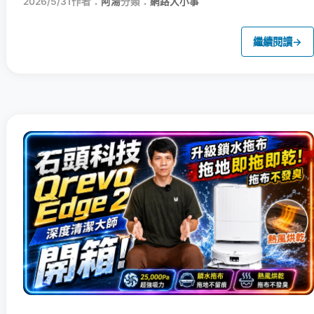
2026/5/31
作者：
阿湯
分類：
網路大小事
繼續閱讀
→