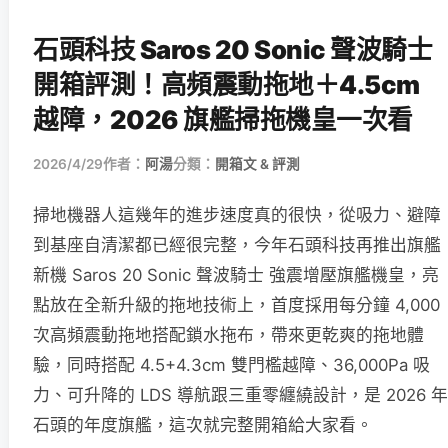
石頭科技 Saros 20 Sonic 聲波騎士
開箱評測！高頻震動拖地＋4.5cm
越障，2026 旗艦掃拖機皇一次看
2026/4/29
作者：
阿湯
分類：
開箱文 & 評測
掃地機器人這幾年的進步速度真的很快，從吸力、避障
到基座自清潔都已經很完整，今年石頭科技再推出旗艦
新機 Saros 20 Sonic 聲波騎士 強震增壓旗艦機皇，亮
點放在全新升級的拖地技術上，首度採用每分鐘 4,000
次高頻震動拖地搭配鎖水拖布，帶來更乾爽的拖地體
驗，同時搭配 4.5+4.3cm 雙門檻越障、36,000Pa 吸
力、可升降的 LDS 導航跟三重零纏繞設計，是 2026 年
石頭的年度旗艦，這次就完整開箱給大家看。