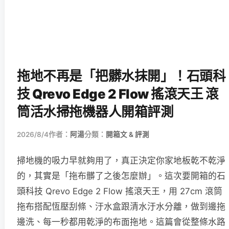
拖地不再是「把髒水抹開」！石頭科
技 Qrevo Edge 2 Flow 搖滾天王 滾
筒活水掃拖機器人開箱評測
2026/8/4
作者：
阿湯
分類：
開箱文 & 評測
掃地機的吸力早就夠用了，真正決定你家地板乾不乾淨
的，其實是「拖布髒了之後怎麼辦」。這次要開箱的石
頭科技 Qrevo Edge 2 Flow 搖滾天王，用 27cm 滾筒
拖布搭配恆壓刮條、汙水盒跟清水汙水分離，做到邊拖
邊洗、每一秒都用乾淨的布面拖地。這篇會從整條水路