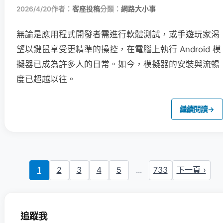
2026/4/20
作者：
客座投稿
分類：
網路大小事
無論是應用程式開發者需進行軟體測試，或手遊玩家渴
望以鍵鼠享受更精準的操控，在電腦上執行 Android 模
擬器已成為許多人的日常。如今，模擬器的安裝與流暢
度已超越以往。
繼續閱讀
→
1
2
3
4
5
...
733
下一頁 ›
追蹤我