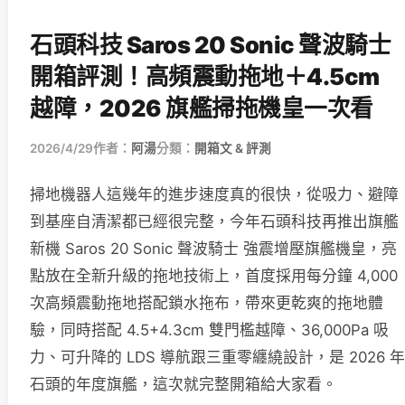
石頭科技 Saros 20 Sonic 聲波騎士
開箱評測！高頻震動拖地＋4.5cm
越障，2026 旗艦掃拖機皇一次看
2026/4/29
作者：
阿湯
分類：
開箱文 & 評測
掃地機器人這幾年的進步速度真的很快，從吸力、避障
到基座自清潔都已經很完整，今年石頭科技再推出旗艦
新機 Saros 20 Sonic 聲波騎士 強震增壓旗艦機皇，亮
點放在全新升級的拖地技術上，首度採用每分鐘 4,000
次高頻震動拖地搭配鎖水拖布，帶來更乾爽的拖地體
驗，同時搭配 4.5+4.3cm 雙門檻越障、36,000Pa 吸
力、可升降的 LDS 導航跟三重零纏繞設計，是 2026 年
石頭的年度旗艦，這次就完整開箱給大家看。