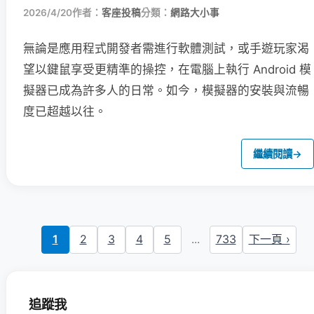
2026/4/20
作者：
客座投稿
分類：
網路大小事
無論是應用程式開發者需進行軟體測試，或手遊玩家渴
望以鍵鼠享受更精準的操控，在電腦上執行 Android 模
擬器已成為許多人的日常。如今，模擬器的安裝與流暢
度已超越以往。
繼續閱讀
→
1
2
3
4
5
...
733
下一頁 ›
追蹤我