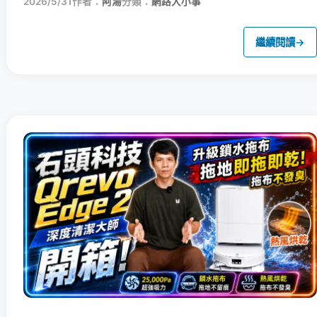
2026/5/31
作者：
阿湯
分類：
網路大小事
繼續閱讀
→