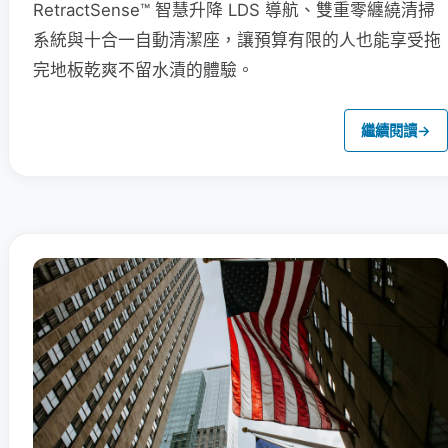
RetractSense™ 智慧升降 LDS 導航、雙重零纏繞清掃
系統與十合一自動清潔座，讓預算有限的人也能享受拖
完地板乾爽不留水漬的體驗。
繼續閱讀
→