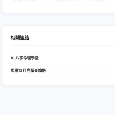
相關連結
AI 八字命理學堂
馬雅13月亮曆查詢器