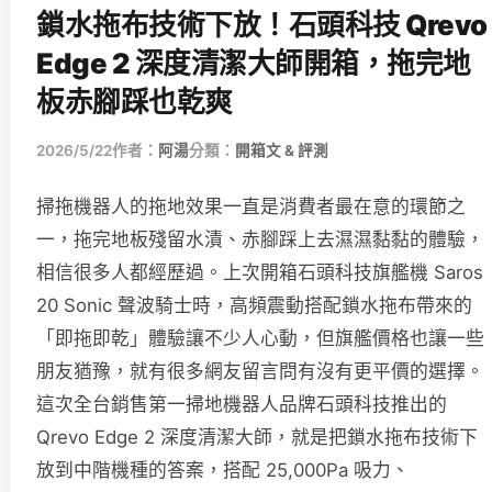
鎖水拖布技術下放！石頭科技 Qrevo
Edge 2 深度清潔大師開箱，拖完地
板赤腳踩也乾爽
2026/5/22
作者：
阿湯
分類：
開箱文 & 評測
掃拖機器人的拖地效果一直是消費者最在意的環節之
一，拖完地板殘留水漬、赤腳踩上去濕濕黏黏的體驗，
相信很多人都經歷過。上次開箱石頭科技旗艦機 Saros
20 Sonic 聲波騎士時，高頻震動搭配鎖水拖布帶來的
「即拖即乾」體驗讓不少人心動，但旗艦價格也讓一些
朋友猶豫，就有很多網友留言問有沒有更平價的選擇。
這次全台銷售第一掃地機器人品牌石頭科技推出的
Qrevo Edge 2 深度清潔大師，就是把鎖水拖布技術下
放到中階機種的答案，搭配 25,000Pa 吸力、