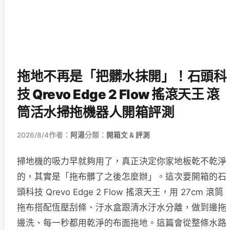
拖地不再是「把髒水抹開」！石頭科
技 Qrevo Edge 2 Flow 搖滾天王 滾
筒活水掃拖機器人開箱評測
2026/8/4
作者：
阿湯
分類：
開箱文 & 評測
掃地機的吸力早就夠用了，真正決定你家地板乾不乾淨
的，其實是「拖布髒了之後怎麼辦」。這次要開箱的石
頭科技 Qrevo Edge 2 Flow 搖滾天王，用 27cm 滾筒
拖布搭配恆壓刮條、汙水盒跟清水汙水分離，做到邊拖
邊洗、每一秒都用乾淨的布面拖地。這篇會從整條水路