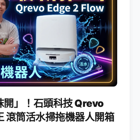
開」！石頭科技 Qrevo
搖滾天王 滾筒活水掃拖機器人開箱