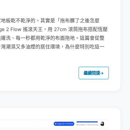
家地板乾不乾淨的，其實是「拖布髒了之後怎麼
e 2 Flow 搖滾天王，用 27cm 滾筒拖布搭配恆壓
拖邊洗、每一秒都用乾淨的布面拖地。這篇會從整
台灣潮濕又多油煙的居住環境，為什麼特別吃這一
繼續閱讀
→