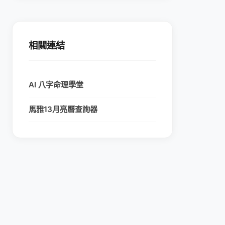
相關連結
AI 八字命理學堂
馬雅13月亮曆查詢器