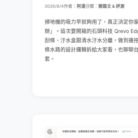
2026/8/4
作者：
阿湯
分類：
開箱文 & 評測
掃地機的吸力早就夠用了，真正決定你
辦」。這次要開箱的石頭科技 Qrevo Edg
刮條、汙水盒跟清水汙水分離，做到邊
條水路的設計邏輯拆給大家看，也聊聊
套。