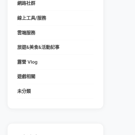
網路社群
線上工具/服務
雲端服務
旅遊&美食&活動記事
露營 Vlog
遊戲相關
未分類