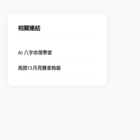
相關連結
AI 八字命理學堂
馬雅13月亮曆查詢器