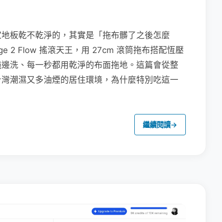
家地板乾不乾淨的，其實是「拖布髒了之後怎麼
e 2 Flow 搖滾天王，用 27cm 滾筒拖布搭配恆壓
拖邊洗、每一秒都用乾淨的布面拖地。這篇會從整
台灣潮濕又多油煙的居住環境，為什麼特別吃這一
繼續閱讀
→