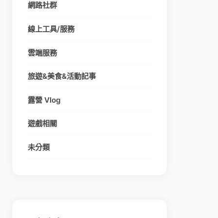
網路社群
線上工具/服務
雲端服務
旅遊&美食&活動記事
露營 Vlog
遊戲相關
未分類