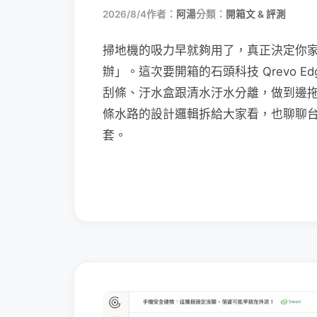
2026/8/4
作者：
阿湯
分類：
開箱文 & 評測
掃地機的吸力早就夠用了，真正決定你
辦」。這次要開箱的石頭科技 Qrevo Edg
刮條、汙水盒跟清水汙水分離，做到邊
條水路的設計邏輯拆給大家看，也聊聊
套。