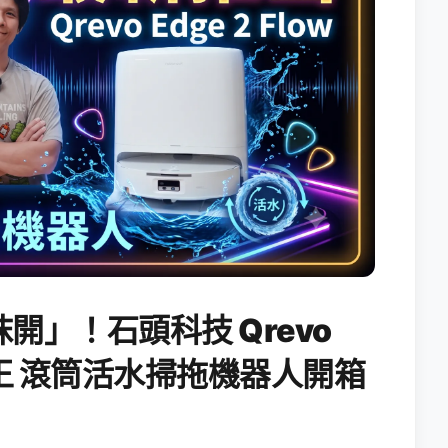
開」！石頭科技 Qrevo
搖滾天王 滾筒活水掃拖機器人開箱