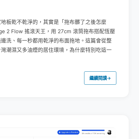
家地板乾不乾淨的，其實是「拖布髒了之後怎麼
e 2 Flow 搖滾天王，用 27cm 滾筒拖布搭配恆壓
拖邊洗、每一秒都用乾淨的布面拖地。這篇會從整
台灣潮濕又多油煙的居住環境，為什麼特別吃這一
繼續閱讀
→