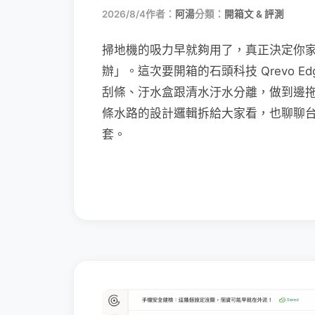
2026/8/4
作者：
阿湯
分類：
開箱文 & 評測
掃地機的吸力早就夠用了，真正決定你
辦」。這次要開箱的石頭科技 Qrevo Edg
刮條、汙水盒跟清水汙水分離，做到邊
條水路的設計邏輯拆給大家看，也聊聊
套。