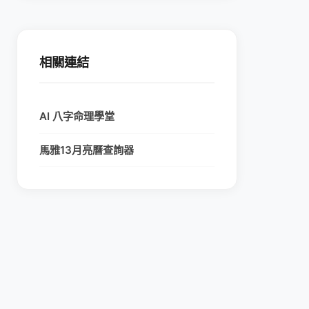
相關連結
AI 八字命理學堂
馬雅13月亮曆查詢器