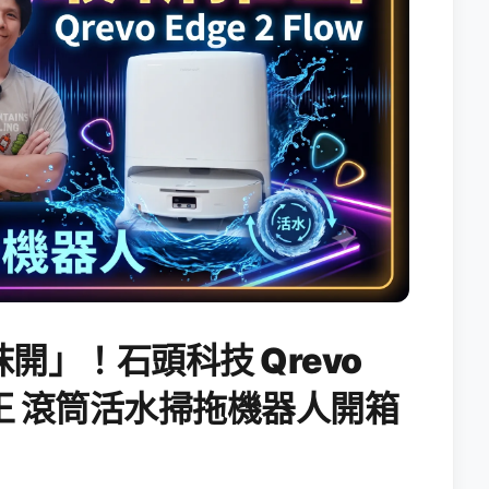
開」！石頭科技 Qrevo
搖滾天王 滾筒活水掃拖機器人開箱