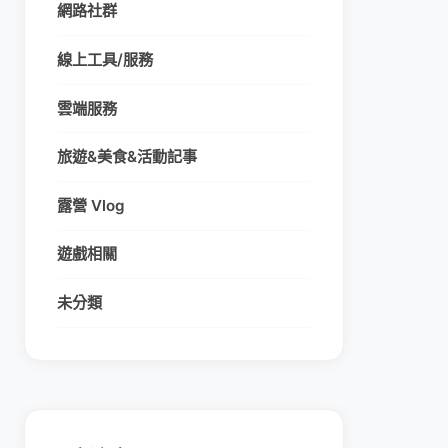
網路社群
線上工具/服務
雲端服務
旅遊&美食&活動記事
露營 Vlog
遊戲相關
未分類