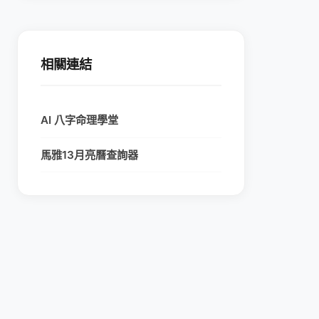
相關連結
AI 八字命理學堂
馬雅13月亮曆查詢器