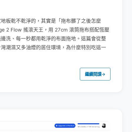
家地板乾不乾淨的，其實是「拖布髒了之後怎麼
e 2 Flow 搖滾天王，用 27cm 滾筒拖布搭配恆壓
拖邊洗、每一秒都用乾淨的布面拖地。這篇會從整
台灣潮濕又多油煙的居住環境，為什麼特別吃這一
繼續閱讀
→