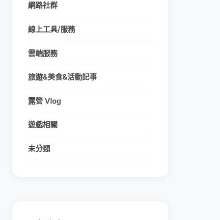
網路社群
線上工具/服務
雲端服務
旅遊&美食&活動記事
露營 Vlog
遊戲相關
未分類