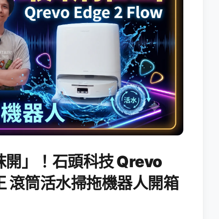
開」！石頭科技 Qrevo
搖滾天王 滾筒活水掃拖機器人開箱