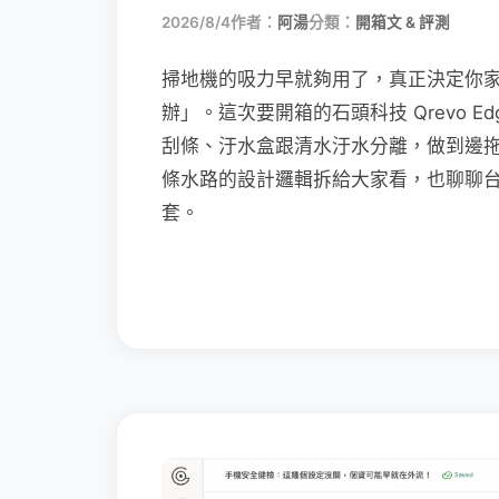
2026/8/4
作者：
阿湯
分類：
開箱文 & 評測
掃地機的吸力早就夠用了，真正決定你
辦」。這次要開箱的石頭科技 Qrevo Edg
刮條、汙水盒跟清水汙水分離，做到邊
條水路的設計邏輯拆給大家看，也聊聊
套。