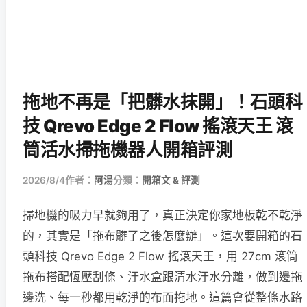
拖地不再是「把髒水抹開」！石頭科
技 Qrevo Edge 2 Flow 搖滾天王 滾
筒活水掃拖機器人開箱評測
2026/8/4
作者：
阿湯
分類：
開箱文 & 評測
掃地機的吸力早就夠用了，真正決定你家地板乾不乾淨
的，其實是「拖布髒了之後怎麼辦」。這次要開箱的石
頭科技 Qrevo Edge 2 Flow 搖滾天王，用 27cm 滾筒
拖布搭配恆壓刮條、汙水盒跟清水汙水分離，做到邊拖
邊洗、每一秒都用乾淨的布面拖地。這篇會從整條水路