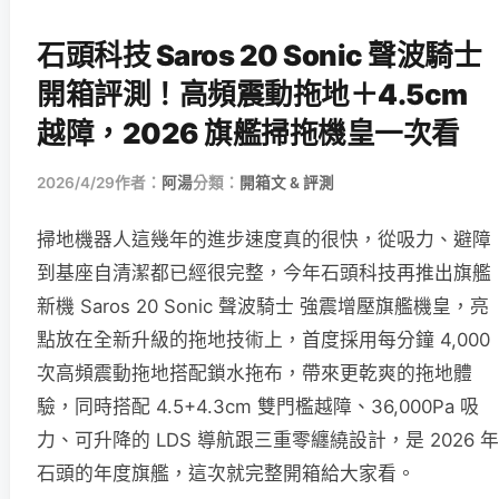
石頭科技 Saros 20 Sonic 聲波騎士
開箱評測！高頻震動拖地＋4.5cm
越障，2026 旗艦掃拖機皇一次看
2026/4/29
作者：
阿湯
分類：
開箱文 & 評測
掃地機器人這幾年的進步速度真的很快，從吸力、避障
到基座自清潔都已經很完整，今年石頭科技再推出旗艦
新機 Saros 20 Sonic 聲波騎士 強震增壓旗艦機皇，亮
點放在全新升級的拖地技術上，首度採用每分鐘 4,000
次高頻震動拖地搭配鎖水拖布，帶來更乾爽的拖地體
驗，同時搭配 4.5+4.3cm 雙門檻越障、36,000Pa 吸
力、可升降的 LDS 導航跟三重零纏繞設計，是 2026 年
石頭的年度旗艦，這次就完整開箱給大家看。