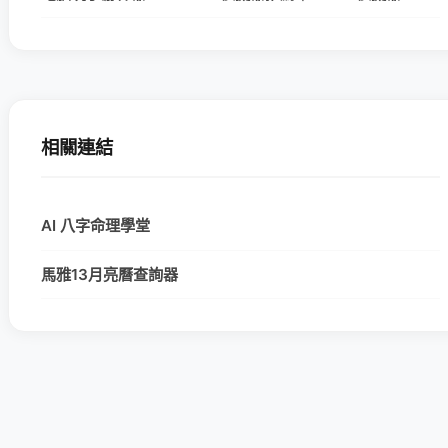
相關連結
AI 八字命理學堂
馬雅13月亮曆查詢器