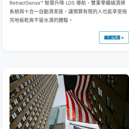
RetractSense™ 智慧升降 LDS 導航、雙重零纏繞清掃
系統與十合一自動清潔座，讓預算有限的人也能享受拖
完地板乾爽不留水漬的體驗。
繼續閱讀
→