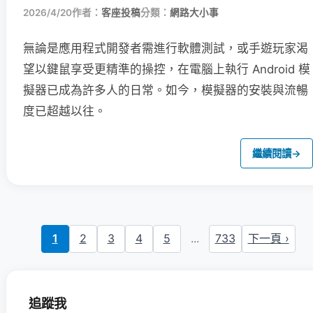
2026/4/20
作者：
客座投稿
分類：
網路大小事
無論是應用程式開發者需進行軟體測試，或手遊玩家渴
望以鍵鼠享受更精準的操控，在電腦上執行 Android 模
擬器已成為許多人的日常。如今，模擬器的安裝與流暢
度已超越以往。
繼續閱讀
→
1
2
3
4
5
...
733
下一頁 ›
追蹤我