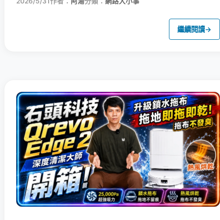
2026/5/31
作者：
阿湯
分類：
網路大小事
繼續閱讀
→