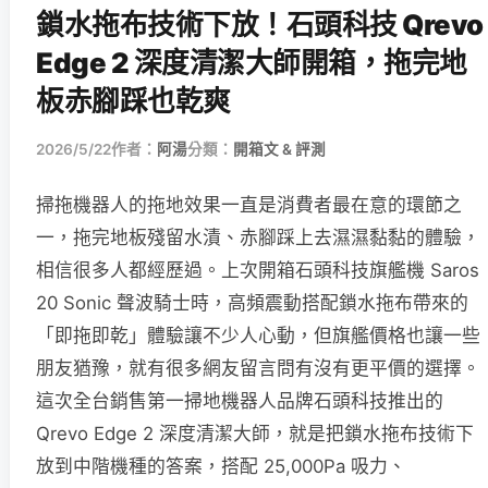
鎖水拖布技術下放！石頭科技 Qrevo
Edge 2 深度清潔大師開箱，拖完地
板赤腳踩也乾爽
2026/5/22
作者：
阿湯
分類：
開箱文 & 評測
掃拖機器人的拖地效果一直是消費者最在意的環節之
一，拖完地板殘留水漬、赤腳踩上去濕濕黏黏的體驗，
相信很多人都經歷過。上次開箱石頭科技旗艦機 Saros
20 Sonic 聲波騎士時，高頻震動搭配鎖水拖布帶來的
「即拖即乾」體驗讓不少人心動，但旗艦價格也讓一些
朋友猶豫，就有很多網友留言問有沒有更平價的選擇。
這次全台銷售第一掃地機器人品牌石頭科技推出的
Qrevo Edge 2 深度清潔大師，就是把鎖水拖布技術下
放到中階機種的答案，搭配 25,000Pa 吸力、