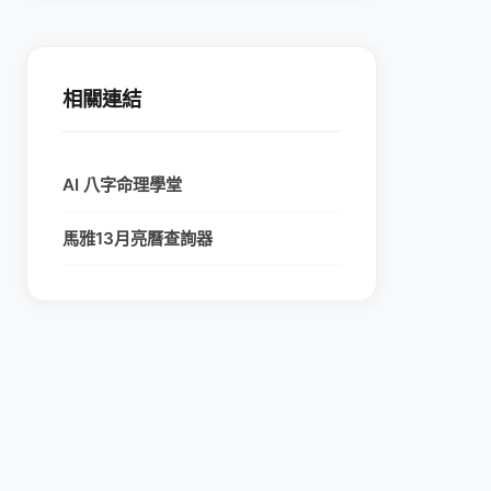
相關連結
AI 八字命理學堂
馬雅13月亮曆查詢器