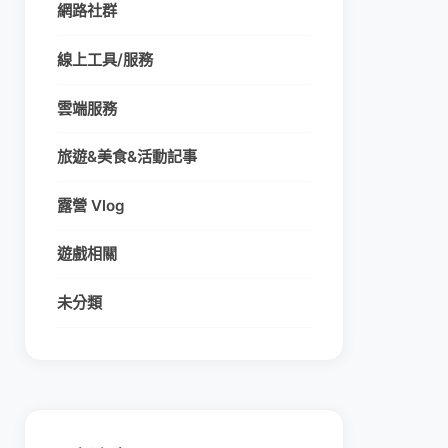
網路社群
線上工具/服務
雲端服務
旅遊&美食&活動記事
露營 Vlog
遊戲相關
未分類