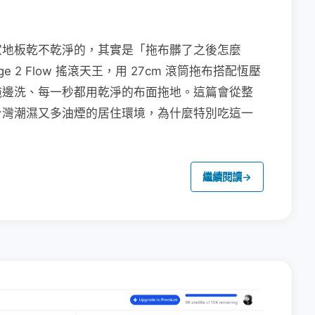
家地板乾不乾淨的，其實是「拖布髒了之後怎麼
e 2 Flow 搖滾天王，用 27cm 滾筒拖布搭配恆壓
拖邊洗、每一秒都用乾淨的布面拖地。這篇會從整
台灣潮濕又多油煙的居住環境，為什麼特別吃這一
繼續閱讀
→