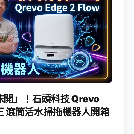
開」！石頭科技 Qrevo
搖滾天王 滾筒活水掃拖機器人開箱