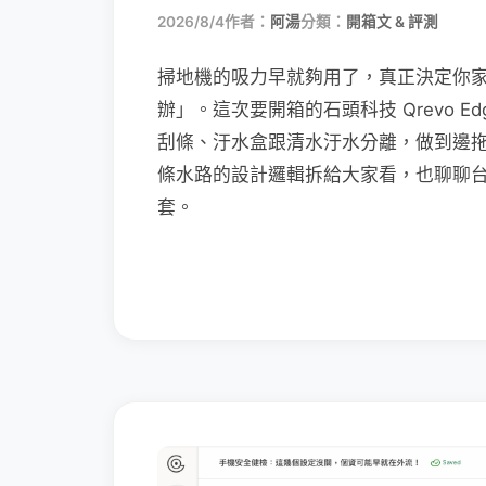
2026/8/4
作者：
阿湯
分類：
開箱文 & 評測
掃地機的吸力早就夠用了，真正決定你
辦」。這次要開箱的石頭科技 Qrevo Edg
刮條、汙水盒跟清水汙水分離，做到邊
條水路的設計邏輯拆給大家看，也聊聊
套。