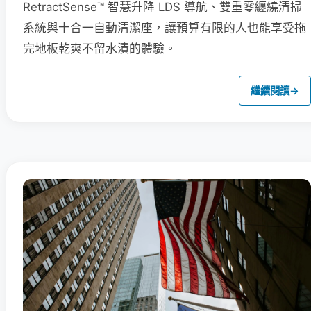
RetractSense™ 智慧升降 LDS 導航、雙重零纏繞清掃
系統與十合一自動清潔座，讓預算有限的人也能享受拖
完地板乾爽不留水漬的體驗。
繼續閱讀
→