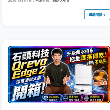
2026/5/31
作者：
阿湯
分類：
網路大小事
繼續閱讀
→