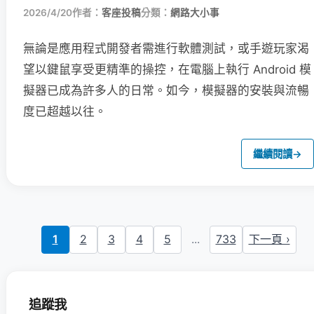
2026/4/20
作者：
客座投稿
分類：
網路大小事
無論是應用程式開發者需進行軟體測試，或手遊玩家渴
望以鍵鼠享受更精準的操控，在電腦上執行 Android 模
擬器已成為許多人的日常。如今，模擬器的安裝與流暢
度已超越以往。
繼續閱讀
→
1
2
3
4
5
...
733
下一頁 ›
追蹤我