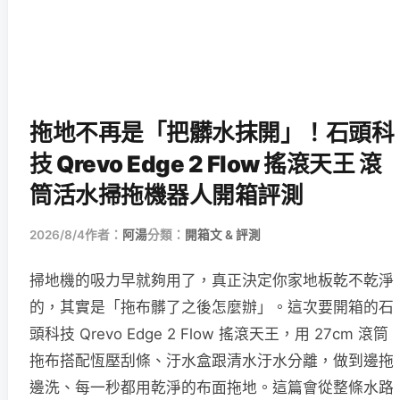
拖地不再是「把髒水抹開」！石頭科
技 Qrevo Edge 2 Flow 搖滾天王 滾
筒活水掃拖機器人開箱評測
2026/8/4
作者：
阿湯
分類：
開箱文 & 評測
掃地機的吸力早就夠用了，真正決定你家地板乾不乾淨
的，其實是「拖布髒了之後怎麼辦」。這次要開箱的石
頭科技 Qrevo Edge 2 Flow 搖滾天王，用 27cm 滾筒
拖布搭配恆壓刮條、汙水盒跟清水汙水分離，做到邊拖
邊洗、每一秒都用乾淨的布面拖地。這篇會從整條水路