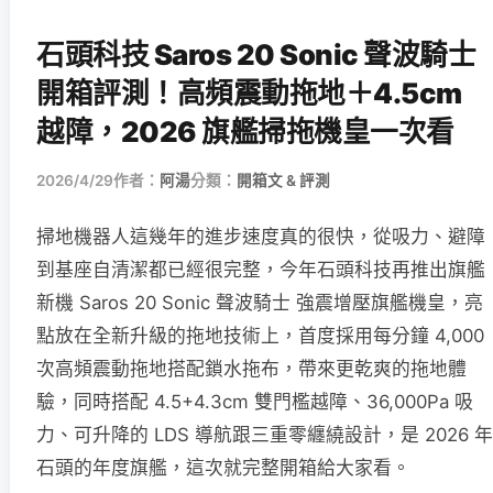
石頭科技 Saros 20 Sonic 聲波騎士
開箱評測！高頻震動拖地＋4.5cm
越障，2026 旗艦掃拖機皇一次看
2026/4/29
作者：
阿湯
分類：
開箱文 & 評測
掃地機器人這幾年的進步速度真的很快，從吸力、避障
到基座自清潔都已經很完整，今年石頭科技再推出旗艦
新機 Saros 20 Sonic 聲波騎士 強震增壓旗艦機皇，亮
點放在全新升級的拖地技術上，首度採用每分鐘 4,000
次高頻震動拖地搭配鎖水拖布，帶來更乾爽的拖地體
驗，同時搭配 4.5+4.3cm 雙門檻越障、36,000Pa 吸
力、可升降的 LDS 導航跟三重零纏繞設計，是 2026 年
石頭的年度旗艦，這次就完整開箱給大家看。