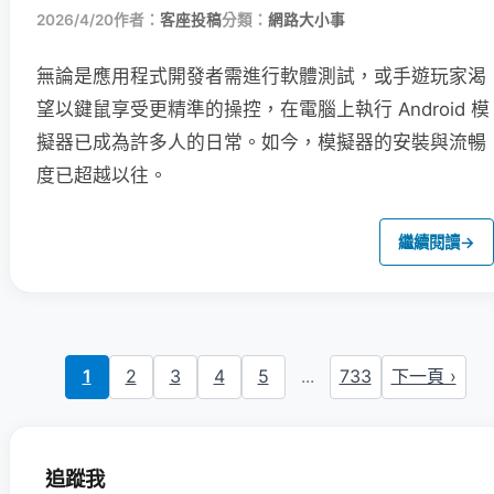
2026/4/20
作者：
客座投稿
分類：
網路大小事
無論是應用程式開發者需進行軟體測試，或手遊玩家渴
望以鍵鼠享受更精準的操控，在電腦上執行 Android 模
擬器已成為許多人的日常。如今，模擬器的安裝與流暢
度已超越以往。
繼續閱讀
→
1
2
3
4
5
...
733
下一頁 ›
追蹤我