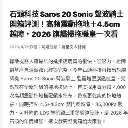
石頭科技 Saros 20 Sonic 聲波騎士
開箱評測！高頻震動拖地＋4.5cm
越障，2026 旗艦掃拖機皇一次看
2026/4/29
作者：
阿湯
分類：
開箱文 & 評測
掃地機器人這幾年的進步速度真的很快，從吸力、避障
到基座自清潔都已經很完整，今年石頭科技再推出旗艦
新機 Saros 20 Sonic 聲波騎士 強震增壓旗艦機皇，亮
點放在全新升級的拖地技術上，首度採用每分鐘 4,000
次高頻震動拖地搭配鎖水拖布，帶來更乾爽的拖地體
驗，同時搭配 4.5+4.3cm 雙門檻越障、36,000Pa 吸
力、可升降的 LDS 導航跟三重零纏繞設計，是 2026 年
石頭的年度旗艦，這次就完整開箱給大家看。