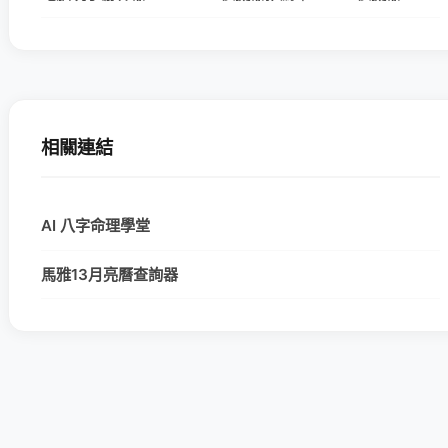
相關連結
AI 八字命理學堂
馬雅13月亮曆查詢器