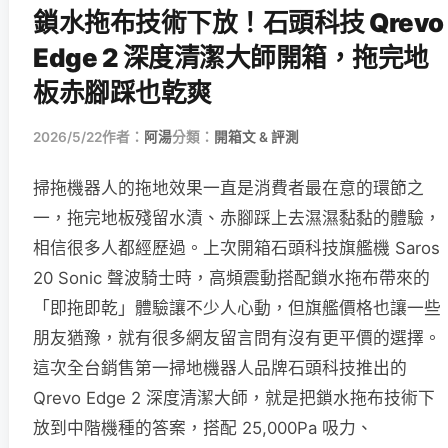
鎖水拖布技術下放！石頭科技 Qrevo
Edge 2 深度清潔大師開箱，拖完地
板赤腳踩也乾爽
2026/5/22
作者：
阿湯
分類：
開箱文 & 評測
掃拖機器人的拖地效果一直是消費者最在意的環節之
一，拖完地板殘留水漬、赤腳踩上去濕濕黏黏的體驗，
相信很多人都經歷過。上次開箱石頭科技旗艦機 Saros
20 Sonic 聲波騎士時，高頻震動搭配鎖水拖布帶來的
「即拖即乾」體驗讓不少人心動，但旗艦價格也讓一些
朋友猶豫，就有很多網友留言問有沒有更平價的選擇。
這次全台銷售第一掃地機器人品牌石頭科技推出的
Qrevo Edge 2 深度清潔大師，就是把鎖水拖布技術下
放到中階機種的答案，搭配 25,000Pa 吸力、