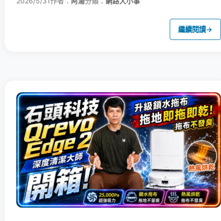
2026/5/31
作者：
阿湯
分類：
網路大小事
繼續閱讀
→