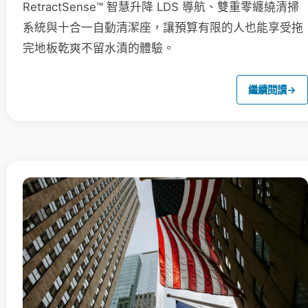
RetractSense™ 智慧升降 LDS 導航、雙重零纏繞清掃
系統與十合一自動清潔座，讓預算有限的人也能享受拖
完地板乾爽不留水漬的體驗。
繼續閱讀
→