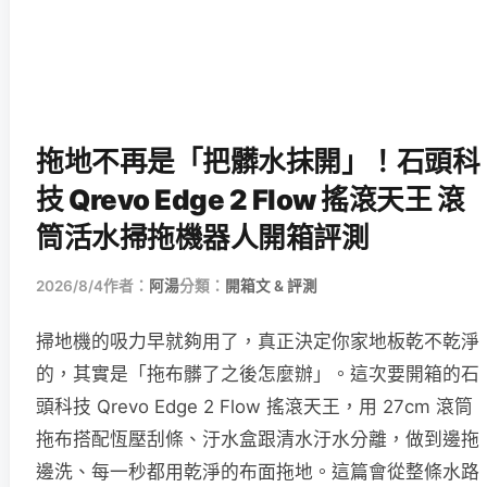
拖地不再是「把髒水抹開」！石頭科
技 Qrevo Edge 2 Flow 搖滾天王 滾
筒活水掃拖機器人開箱評測
2026/8/4
作者：
阿湯
分類：
開箱文 & 評測
掃地機的吸力早就夠用了，真正決定你家地板乾不乾淨
的，其實是「拖布髒了之後怎麼辦」。這次要開箱的石
頭科技 Qrevo Edge 2 Flow 搖滾天王，用 27cm 滾筒
拖布搭配恆壓刮條、汙水盒跟清水汙水分離，做到邊拖
邊洗、每一秒都用乾淨的布面拖地。這篇會從整條水路