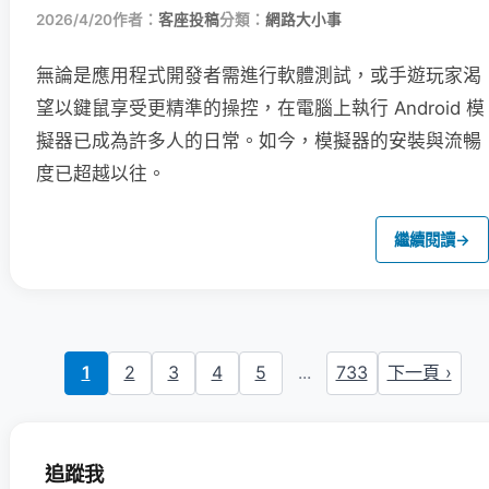
2026/4/20
作者：
客座投稿
分類：
網路大小事
無論是應用程式開發者需進行軟體測試，或手遊玩家渴
望以鍵鼠享受更精準的操控，在電腦上執行 Android 模
擬器已成為許多人的日常。如今，模擬器的安裝與流暢
度已超越以往。
繼續閱讀
→
1
2
3
4
5
...
733
下一頁 ›
追蹤我