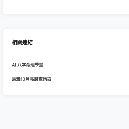
相關連結
AI 八字命理學堂
馬雅13月亮曆查詢器