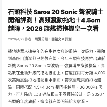
石頭科技 Saros 20 Sonic 聲波騎士
開箱評測！高頻震動拖地＋4.5cm
越障，2026 旗艦掃拖機皇一次看
2026/4/29
作者：
阿湯
分類：
開箱文 & 評測
掃地機器人這幾年的進步速度真的很快，從吸力、避障
到基座自清潔都已經很完整，今年石頭科技再推出旗艦
新機 Saros 20 Sonic 聲波騎士 強震增壓旗艦機皇，亮
點放在全新升級的拖地技術上，首度採用每分鐘 4,000
次高頻震動拖地搭配鎖水拖布，帶來更乾爽的拖地體
驗，同時搭配 4.5+4.3cm 雙門檻越障、36,000Pa 吸
力、可升降的 LDS 導航跟三重零纏繞設計，是 2026 年
石頭的年度旗艦，這次就完整開箱給大家看。