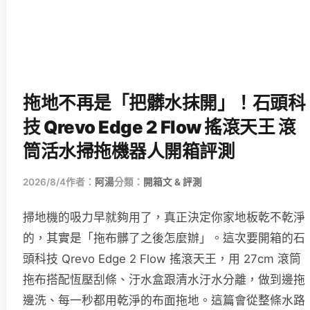
拖地不再是「把髒水抹開」！石頭科
技 Qrevo Edge 2 Flow 搖滾天王 滾
筒活水掃拖機器人開箱評測
2026/8/4
作者：
阿湯
分類：
開箱文 & 評測
掃地機的吸力早就夠用了，真正決定你家地板乾不乾淨
的，其實是「拖布髒了之後怎麼辦」。這次要開箱的石
頭科技 Qrevo Edge 2 Flow 搖滾天王，用 27cm 滾筒
拖布搭配恆壓刮條、汙水盒跟清水汙水分離，做到邊拖
邊洗、每一秒都用乾淨的布面拖地。這篇會從整條水路