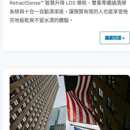
RetractSense™ 智慧升降 LDS 導航、雙重零纏繞清掃
系統與十合一自動清潔座，讓預算有限的人也能享受拖
完地板乾爽不留水漬的體驗。
繼續閱讀
→