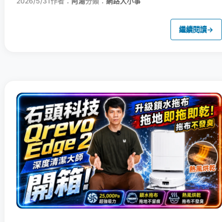
2026/5/31
作者：
阿湯
分類：
網路大小事
繼續閱讀
→