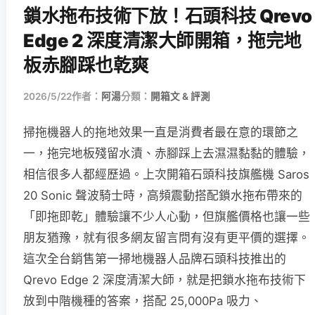
鎖水拖布技術下放！石頭科技 Qrevo
Edge 2 深度清潔大師開箱，拖完地
板赤腳踩也乾爽
2026/5/22
作者：
阿湯
分類：
開箱文 & 評測
掃拖機器人的拖地效果一直是消費者最在意的環節之
一，拖完地板殘留水漬、赤腳踩上去濕濕黏黏的體驗，
相信很多人都經歷過。上次開箱石頭科技旗艦機 Saros
20 Sonic 聲波騎士時，高頻震動搭配鎖水拖布帶來的
「即拖即乾」體驗讓不少人心動，但旗艦價格也讓一些
朋友猶豫，就有很多網友留言問有沒有更平價的選擇。
這次全台銷售第一掃地機器人品牌石頭科技推出的
Qrevo Edge 2 深度清潔大師，就是把鎖水拖布技術下
放到中階機種的答案，搭配 25,000Pa 吸力、