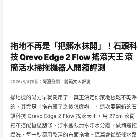
拖地不再是「把髒水抹開」！石頭科
技 Qrevo Edge 2 Flow 搖滾天王 滾
筒活水掃拖機器人開箱評測
2026/8/4
作者：
阿湯
分類：
開箱文 & 評測
掃地機的吸力早就夠用了，真正決定你家地板乾不乾淨
的，其實是「拖布髒了之後怎麼辦」。這次要開箱的石
頭科技 Qrevo Edge 2 Flow 搖滾天王，用 27cm 滾筒
拖布搭配恆壓刮條、汙水盒跟清水汙水分離，做到邊拖
邊洗、每一秒都用乾淨的布面拖地。這篇會從整條水路