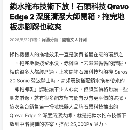
鎖水拖布技術下放！石頭科技 Qrevo
Edge 2 深度清潔大師開箱，拖完地
板赤腳踩也乾爽
2026/5/22
作者：
阿湯
分類：
開箱文 & 評測
掃拖機器人的拖地效果一直是消費者最在意的環節之
一，拖完地板殘留水漬、赤腳踩上去濕濕黏黏的體驗，
相信很多人都經歷過。上次開箱石頭科技旗艦機 Saros
20 Sonic 聲波騎士時，高頻震動搭配鎖水拖布帶來的
「即拖即乾」體驗讓不少人心動，但旗艦價格也讓一些
朋友猶豫，就有很多網友留言問有沒有更平價的選擇。
這次全台銷售第一掃地機器人品牌石頭科技推出的
Qrevo Edge 2 深度清潔大師，就是把鎖水拖布技術下
放到中階機種的答案，搭配 25,000Pa 吸力、