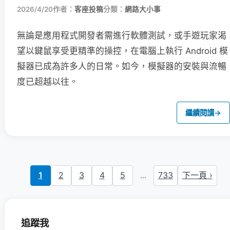
2026/4/20
作者：
客座投稿
分類：
網路大小事
無論是應用程式開發者需進行軟體測試，或手遊玩家渴
望以鍵鼠享受更精準的操控，在電腦上執行 Android 模
擬器已成為許多人的日常。如今，模擬器的安裝與流暢
度已超越以往。
繼續閱讀
→
1
2
3
4
5
...
733
下一頁 ›
追蹤我