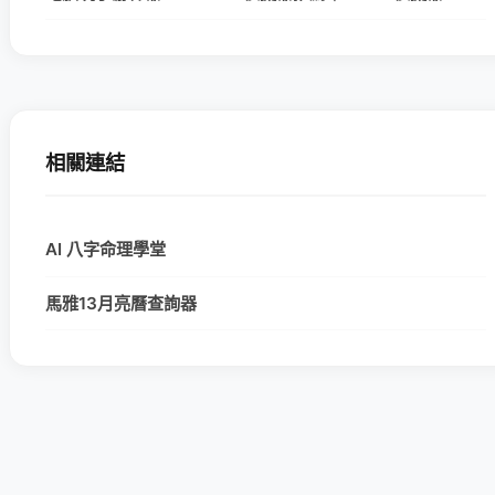
相關連結
AI 八字命理學堂
馬雅13月亮曆查詢器