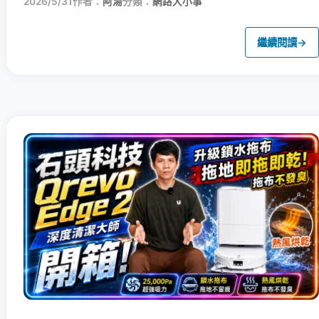
2026/5/31
作者：
阿湯
分類：
網路大小事
繼續閱讀
→