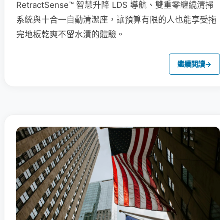
RetractSense™ 智慧升降 LDS 導航、雙重零纏繞清掃
系統與十合一自動清潔座，讓預算有限的人也能享受拖
完地板乾爽不留水漬的體驗。
繼續閱讀
→