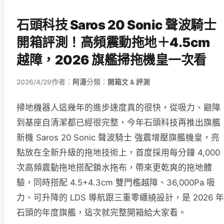
石頭科技 Saros 20 Sonic 聲波騎士
開箱評測！高頻震動拖地＋4.5cm
越障，2026 旗艦掃拖機皇一次看
2026/4/29
作者：
阿湯
分類：
開箱文 & 評測
掃地機器人這幾年的進步速度真的很快，從吸力、避障
到基座自清潔都已經很完整，今年石頭科技再推出旗艦
新機 Saros 20 Sonic 聲波騎士 強震增壓旗艦機皇，亮
點放在全新升級的拖地技術上，首度採用每分鐘 4,000
次高頻震動拖地搭配鎖水拖布，帶來更乾爽的拖地體
驗，同時搭配 4.5+4.3cm 雙門檻越障、36,000Pa 吸
力、可升降的 LDS 導航跟三重零纏繞設計，是 2026 年
石頭的年度旗艦，這次就完整開箱給大家看。