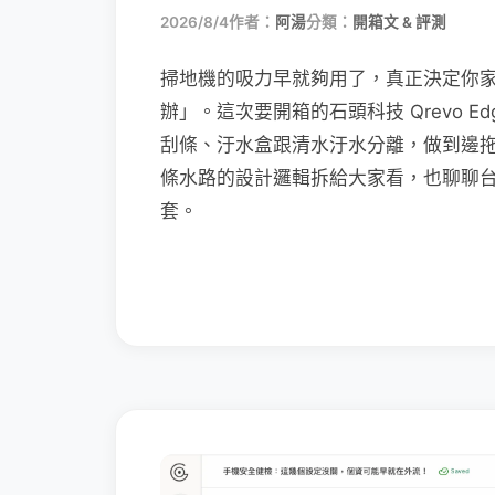
2026/8/4
作者：
阿湯
分類：
開箱文 & 評測
掃地機的吸力早就夠用了，真正決定你
辦」。這次要開箱的石頭科技 Qrevo Edg
刮條、汙水盒跟清水汙水分離，做到邊
條水路的設計邏輯拆給大家看，也聊聊
套。