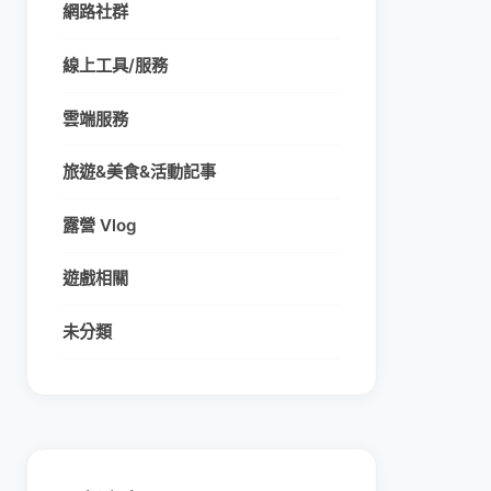
網路社群
線上工具/服務
雲端服務
旅遊&美食&活動記事
露營 Vlog
遊戲相關
未分類