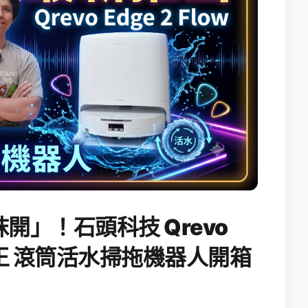
開」！石頭科技 Qrevo
搖滾天王 滾筒活水掃拖機器人開箱