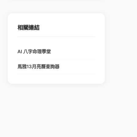
相關連結
AI 八字命理學堂
馬雅13月亮曆查詢器