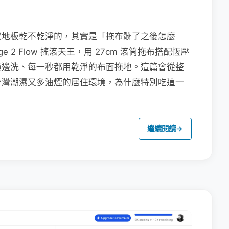
家地板乾不乾淨的，其實是「拖布髒了之後怎麼
e 2 Flow 搖滾天王，用 27cm 滾筒拖布搭配恆壓
拖邊洗、每一秒都用乾淨的布面拖地。這篇會從整
台灣潮濕又多油煙的居住環境，為什麼特別吃這一
繼續閱讀
→