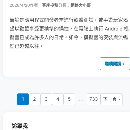
2026/4/20
作者：
客座投稿
分類：
網路大小事
無論是應用程式開發者需進行軟體測試，或手遊玩家渴
望以鍵鼠享受更精準的操控，在電腦上執行 Android 模
擬器已成為許多人的日常。如今，模擬器的安裝與流暢
度已超越以往。
繼續閱讀
→
1
2
3
4
5
...
733
下一頁 ›
追蹤我