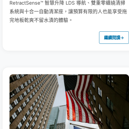
RetractSense™ 智慧升降 LDS 導航、雙重零纏繞清掃
系統與十合一自動清潔座，讓預算有限的人也能享受拖
完地板乾爽不留水漬的體驗。
繼續閱讀
→