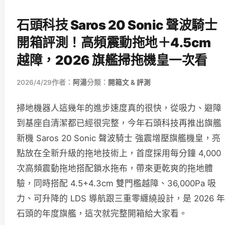
石頭科技 Saros 20 Sonic 聲波騎士
開箱評測！高頻震動拖地＋4.5cm
越障，2026 旗艦掃拖機皇一次看
2026/4/29
作者：
阿湯
分類：
開箱文 & 評測
掃地機器人這幾年的進步速度真的很快，從吸力、避障
到基座自清潔都已經很完整，今年石頭科技再推出旗艦
新機 Saros 20 Sonic 聲波騎士 強震增壓旗艦機皇，亮
點放在全新升級的拖地技術上，首度採用每分鐘 4,000
次高頻震動拖地搭配鎖水拖布，帶來更乾爽的拖地體
驗，同時搭配 4.5+4.3cm 雙門檻越障、36,000Pa 吸
力、可升降的 LDS 導航跟三重零纏繞設計，是 2026 年
石頭的年度旗艦，這次就完整開箱給大家看。