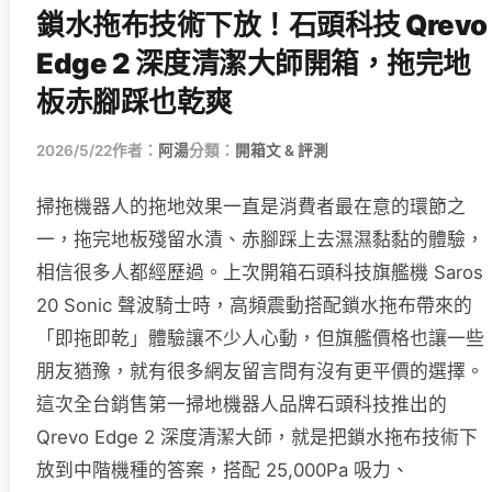
鎖水拖布技術下放！石頭科技 Qrevo
Edge 2 深度清潔大師開箱，拖完地
板赤腳踩也乾爽
2026/5/22
作者：
阿湯
分類：
開箱文 & 評測
掃拖機器人的拖地效果一直是消費者最在意的環節之
一，拖完地板殘留水漬、赤腳踩上去濕濕黏黏的體驗，
相信很多人都經歷過。上次開箱石頭科技旗艦機 Saros
20 Sonic 聲波騎士時，高頻震動搭配鎖水拖布帶來的
「即拖即乾」體驗讓不少人心動，但旗艦價格也讓一些
朋友猶豫，就有很多網友留言問有沒有更平價的選擇。
這次全台銷售第一掃地機器人品牌石頭科技推出的
Qrevo Edge 2 深度清潔大師，就是把鎖水拖布技術下
放到中階機種的答案，搭配 25,000Pa 吸力、