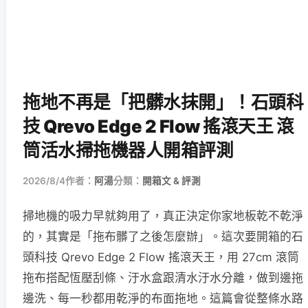
拖地不再是「把髒水抹開」！石頭科
技 Qrevo Edge 2 Flow 搖滾天王 滾
筒活水掃拖機器人開箱評測
2026/8/4
作者：
阿湯
分類：
開箱文 & 評測
掃地機的吸力早就夠用了，真正決定你家地板乾不乾淨
的，其實是「拖布髒了之後怎麼辦」。這次要開箱的石
頭科技 Qrevo Edge 2 Flow 搖滾天王，用 27cm 滾筒
拖布搭配恆壓刮條、汙水盒跟清水汙水分離，做到邊拖
邊洗、每一秒都用乾淨的布面拖地。這篇會從整條水路