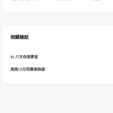
相關連結
AI 八字命理學堂
馬雅13月亮曆查詢器