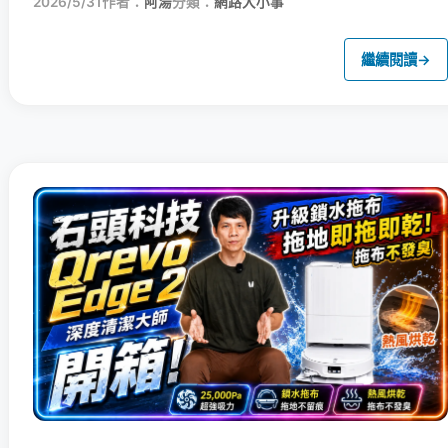
2026/5/31
作者：
阿湯
分類：
網路大小事
繼續閱讀
→