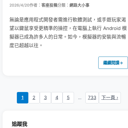
2026/4/20
作者：
客座投稿
分類：
網路大小事
無論是應用程式開發者需進行軟體測試，或手遊玩家渴
望以鍵鼠享受更精準的操控，在電腦上執行 Android 模
擬器已成為許多人的日常。如今，模擬器的安裝與流暢
度已超越以往。
繼續閱讀
→
1
2
3
4
5
...
733
下一頁 ›
追蹤我