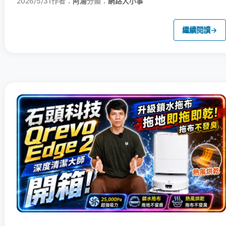
2026/5/31
作者：
阿湯
分類：
網路大小事
繼續閱讀
→