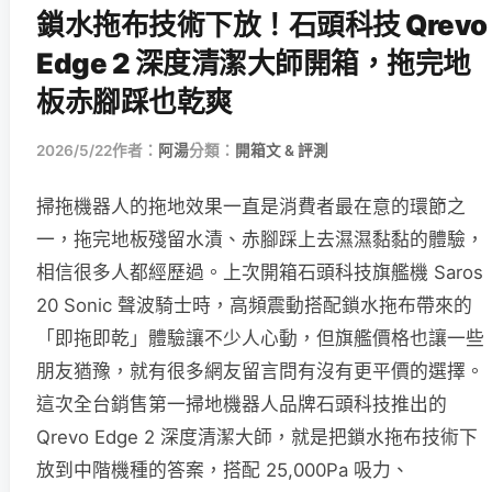
鎖水拖布技術下放！石頭科技 Qrevo
Edge 2 深度清潔大師開箱，拖完地
板赤腳踩也乾爽
2026/5/22
作者：
阿湯
分類：
開箱文 & 評測
掃拖機器人的拖地效果一直是消費者最在意的環節之
一，拖完地板殘留水漬、赤腳踩上去濕濕黏黏的體驗，
相信很多人都經歷過。上次開箱石頭科技旗艦機 Saros
20 Sonic 聲波騎士時，高頻震動搭配鎖水拖布帶來的
「即拖即乾」體驗讓不少人心動，但旗艦價格也讓一些
朋友猶豫，就有很多網友留言問有沒有更平價的選擇。
這次全台銷售第一掃地機器人品牌石頭科技推出的
Qrevo Edge 2 深度清潔大師，就是把鎖水拖布技術下
放到中階機種的答案，搭配 25,000Pa 吸力、