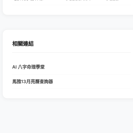
相關連結
AI 八字命理學堂
馬雅13月亮曆查詢器