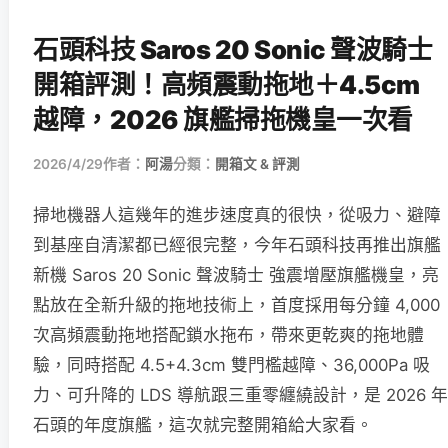
石頭科技 Saros 20 Sonic 聲波騎士
開箱評測！高頻震動拖地＋4.5cm
越障，2026 旗艦掃拖機皇一次看
2026/4/29
作者：
阿湯
分類：
開箱文 & 評測
掃地機器人這幾年的進步速度真的很快，從吸力、避障
到基座自清潔都已經很完整，今年石頭科技再推出旗艦
新機 Saros 20 Sonic 聲波騎士 強震增壓旗艦機皇，亮
點放在全新升級的拖地技術上，首度採用每分鐘 4,000
次高頻震動拖地搭配鎖水拖布，帶來更乾爽的拖地體
驗，同時搭配 4.5+4.3cm 雙門檻越障、36,000Pa 吸
力、可升降的 LDS 導航跟三重零纏繞設計，是 2026 年
石頭的年度旗艦，這次就完整開箱給大家看。