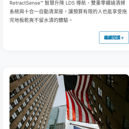
RetractSense™ 智慧升降 LDS 導航、雙重零纏繞清掃
系統與十合一自動清潔座，讓預算有限的人也能享受拖
完地板乾爽不留水漬的體驗。
繼續閱讀
→