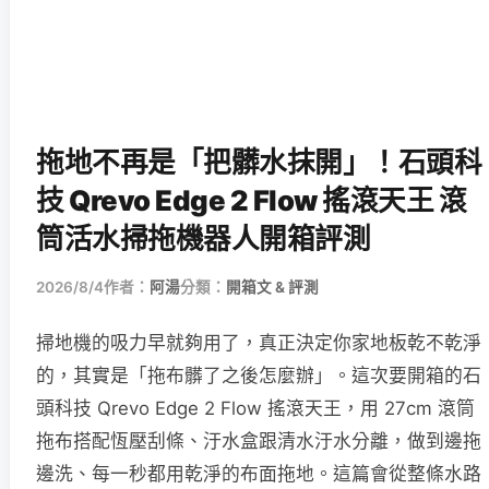
拖地不再是「把髒水抹開」！石頭科
技 Qrevo Edge 2 Flow 搖滾天王 滾
筒活水掃拖機器人開箱評測
2026/8/4
作者：
阿湯
分類：
開箱文 & 評測
掃地機的吸力早就夠用了，真正決定你家地板乾不乾淨
的，其實是「拖布髒了之後怎麼辦」。這次要開箱的石
頭科技 Qrevo Edge 2 Flow 搖滾天王，用 27cm 滾筒
拖布搭配恆壓刮條、汙水盒跟清水汙水分離，做到邊拖
邊洗、每一秒都用乾淨的布面拖地。這篇會從整條水路