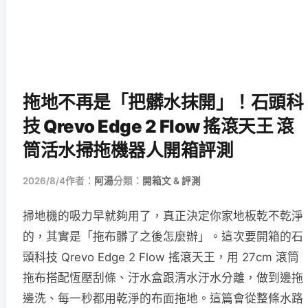
拖地不再是「把髒水抹開」！石頭科
技 Qrevo Edge 2 Flow 搖滾天王 滾
筒活水掃拖機器人開箱評測
2026/8/4
作者：
阿湯
分類：
開箱文 & 評測
掃地機的吸力早就夠用了，真正決定你家地板乾不乾淨
的，其實是「拖布髒了之後怎麼辦」。這次要開箱的石
頭科技 Qrevo Edge 2 Flow 搖滾天王，用 27cm 滾筒
拖布搭配恆壓刮條、汙水盒跟清水汙水分離，做到邊拖
邊洗、每一秒都用乾淨的布面拖地。這篇會從整條水路