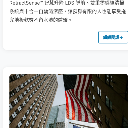
RetractSense™ 智慧升降 LDS 導航、雙重零纏繞清掃
系統與十合一自動清潔座，讓預算有限的人也能享受拖
完地板乾爽不留水漬的體驗。
繼續閱讀
→