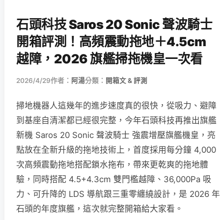
石頭科技 Saros 20 Sonic 聲波騎士
開箱評測！高頻震動拖地＋4.5cm
越障，2026 旗艦掃拖機皇一次看
2026/4/29
作者：
阿湯
分類：
開箱文 & 評測
掃地機器人這幾年的進步速度真的很快，從吸力、避障
到基座自清潔都已經很完整，今年石頭科技再推出旗艦
新機 Saros 20 Sonic 聲波騎士 強震增壓旗艦機皇，亮
點放在全新升級的拖地技術上，首度採用每分鐘 4,000
次高頻震動拖地搭配鎖水拖布，帶來更乾爽的拖地體
驗，同時搭配 4.5+4.3cm 雙門檻越障、36,000Pa 吸
力、可升降的 LDS 導航跟三重零纏繞設計，是 2026 年
石頭的年度旗艦，這次就完整開箱給大家看。