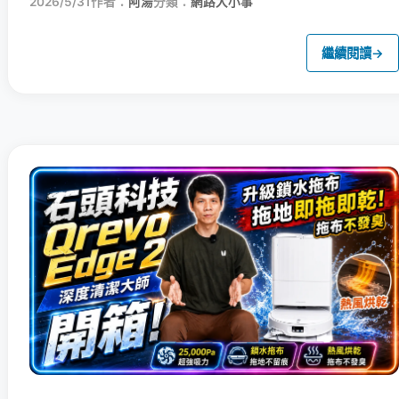
2026/5/31
作者：
阿湯
分類：
網路大小事
繼續閱讀
→