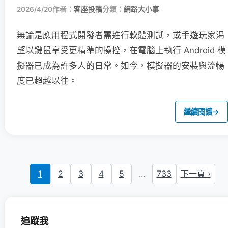
2026/4/20
作者：
客座投稿
分類：
網路大小事
無論是應用程式開發者需進行軟體測試，或手遊玩家渴
望以鍵鼠享受更精準的操控，在電腦上執行 Android 模
擬器已成為許多人的日常。如今，模擬器的安裝與流暢
度已超越以往。
繼續閱讀
→
1
2
3
4
5
...
733
下一頁 ›
追蹤我