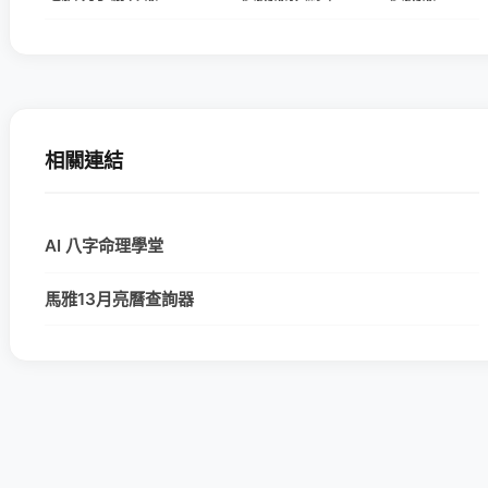
相關連結
AI 八字命理學堂
馬雅13月亮曆查詢器