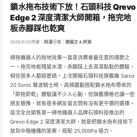
鎖水拖布技術下放！石頭科技 Qrevo
Edge 2 深度清潔大師開箱，拖完地
板赤腳踩也乾爽
2026/5/22
作者：
阿湯
分類：
開箱文 & 評測
掃拖機器人的拖地效果一直是消費者最在意的環節之
一，拖完地板殘留水漬、赤腳踩上去濕濕黏黏的體驗，
相信很多人都經歷過。上次開箱石頭科技旗艦機 Saros
20 Sonic 聲波騎士時，高頻震動搭配鎖水拖布帶來的
「即拖即乾」體驗讓不少人心動，但旗艦價格也讓一些
朋友猶豫，就有很多網友留言問有沒有更平價的選擇。
這次全台銷售第一掃地機器人品牌石頭科技推出的
Qrevo Edge 2 深度清潔大師，就是把鎖水拖布技術下
放到中階機種的答案，搭配 25,000Pa 吸力、