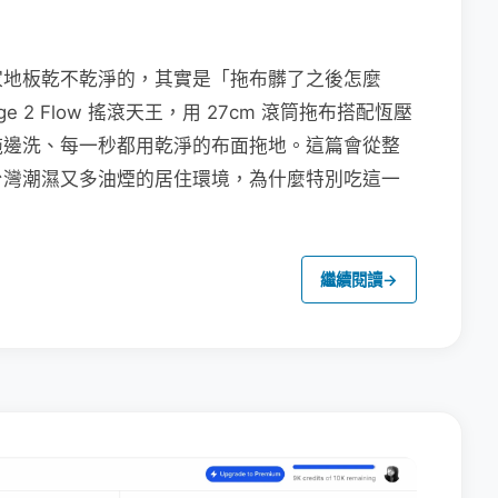
家地板乾不乾淨的，其實是「拖布髒了之後怎麼
e 2 Flow 搖滾天王，用 27cm 滾筒拖布搭配恆壓
拖邊洗、每一秒都用乾淨的布面拖地。這篇會從整
台灣潮濕又多油煙的居住環境，為什麼特別吃這一
繼續閱讀
→