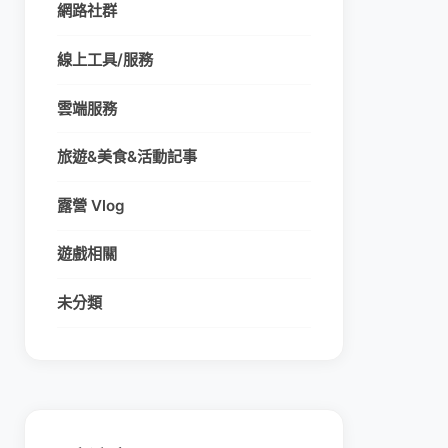
網路社群
線上工具/服務
雲端服務
旅遊&美食&活動記事
露營 Vlog
遊戲相關
未分類