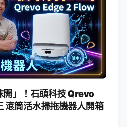
開」！石頭科技 Qrevo
搖滾天王 滾筒活水掃拖機器人開箱