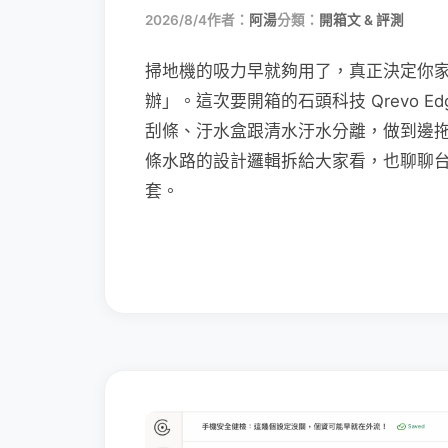
2026/8/4
作者：
阿湯
分類：
開箱文 & 評測
掃地機的吸力早就夠用了，真正決定你
辦」。這次要開箱的石頭科技 Qrevo Edg
刮條、汙水盒跟清水汙水分離，做到邊
條水路的設計邏輯拆給大家看，也聊聊
套。