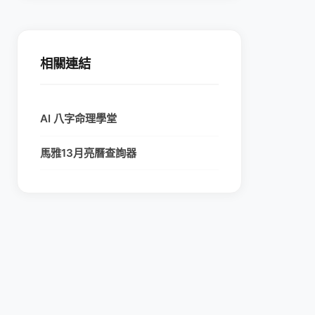
相關連結
AI 八字命理學堂
馬雅13月亮曆查詢器