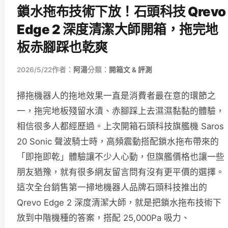
鎖水拖布技術下放！石頭科技 Qrevo
Edge 2 深度清潔大師開箱，拖完地
板赤腳踩也乾爽
2026/5/22
作者：
阿湯
分類：
開箱文 & 評測
掃拖機器人的拖地效果一直是消費者最在意的環節之
一，拖完地板殘留水漬、赤腳踩上去濕濕黏黏的體驗，
相信很多人都經歷過。上次開箱石頭科技旗艦機 Saros
20 Sonic 聲波騎士時，高頻震動搭配鎖水拖布帶來的
「即拖即乾」體驗讓不少人心動，但旗艦價格也讓一些
朋友猶豫，就有很多網友留言問有沒有更平價的選擇。
這次全台銷售第一掃地機器人品牌石頭科技推出的
Qrevo Edge 2 深度清潔大師，就是把鎖水拖布技術下
放到中階機種的答案，搭配 25,000Pa 吸力、