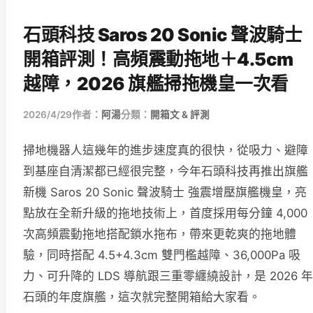
石頭科技 Saros 20 Sonic 聲波騎士
開箱評測！高頻震動拖地＋4.5cm
越障，2026 旗艦掃拖機皇一次看
2026/4/29
作者：
阿湯
分類：
開箱文 & 評測
掃地機器人這幾年的進步速度真的很快，從吸力、避障
到基座自清潔都已經很完整，今年石頭科技再推出旗艦
新機 Saros 20 Sonic 聲波騎士 強震增壓旗艦機皇，亮
點放在全新升級的拖地技術上，首度採用每分鐘 4,000
次高頻震動拖地搭配鎖水拖布，帶來更乾爽的拖地體
驗，同時搭配 4.5+4.3cm 雙門檻越障、36,000Pa 吸
力、可升降的 LDS 導航跟三重零纏繞設計，是 2026 年
石頭的年度旗艦，這次就完整開箱給大家看。