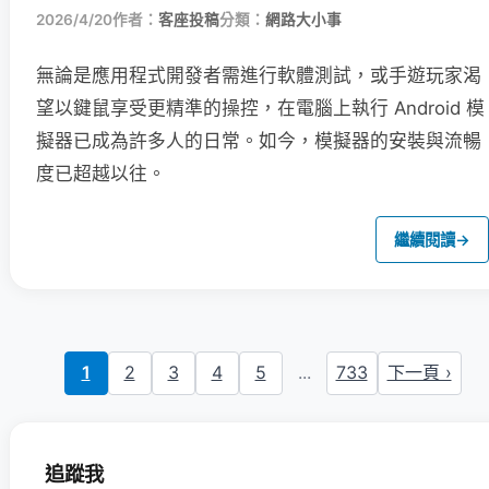
2026/4/20
作者：
客座投稿
分類：
網路大小事
無論是應用程式開發者需進行軟體測試，或手遊玩家渴
望以鍵鼠享受更精準的操控，在電腦上執行 Android 模
擬器已成為許多人的日常。如今，模擬器的安裝與流暢
度已超越以往。
繼續閱讀
→
1
2
3
4
5
...
733
下一頁 ›
追蹤我