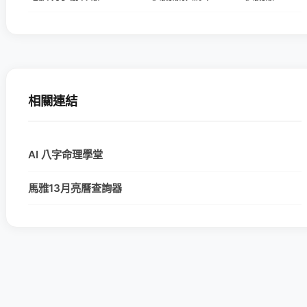
相關連結
AI 八字命理學堂
馬雅13月亮曆查詢器