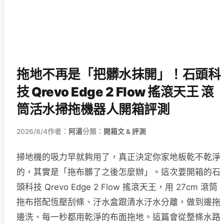
拖地不再是「把髒水抹開」！石頭科
技 Qrevo Edge 2 Flow 搖滾天王 滾
筒活水掃拖機器人開箱評測
2026/8/4
作者：
阿湯
分類：
開箱文 & 評測
掃地機的吸力早就夠用了，真正決定你家地板乾不乾淨
的，其實是「拖布髒了之後怎麼辦」。這次要開箱的石
頭科技 Qrevo Edge 2 Flow 搖滾天王，用 27cm 滾筒
拖布搭配恆壓刮條、汙水盒跟清水汙水分離，做到邊拖
邊洗、每一秒都用乾淨的布面拖地。這篇會從整條水路