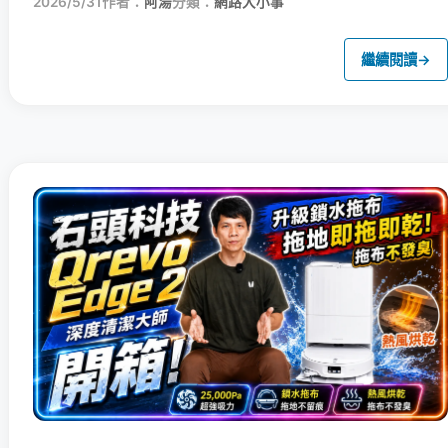
2026/5/31
作者：
阿湯
分類：
網路大小事
繼續閱讀
→