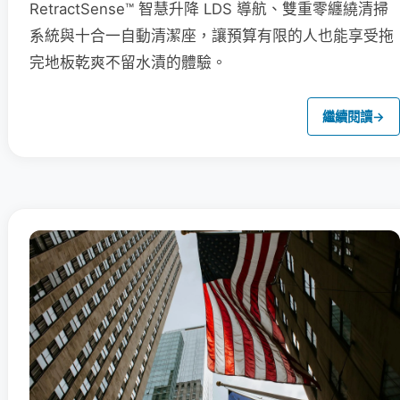
RetractSense™ 智慧升降 LDS 導航、雙重零纏繞清掃
系統與十合一自動清潔座，讓預算有限的人也能享受拖
完地板乾爽不留水漬的體驗。
繼續閱讀
→