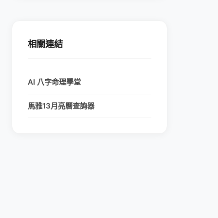
相關連結
AI 八字命理學堂
馬雅13月亮曆查詢器