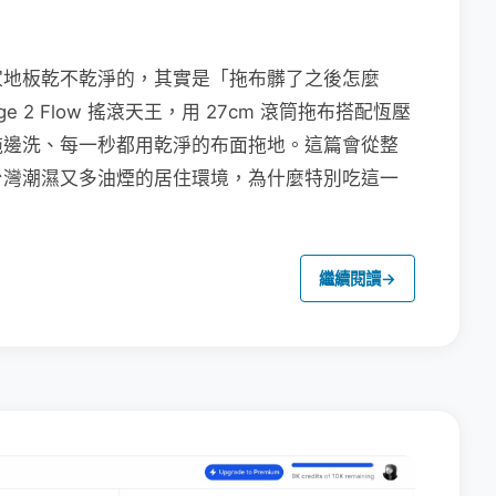
家地板乾不乾淨的，其實是「拖布髒了之後怎麼
e 2 Flow 搖滾天王，用 27cm 滾筒拖布搭配恆壓
拖邊洗、每一秒都用乾淨的布面拖地。這篇會從整
台灣潮濕又多油煙的居住環境，為什麼特別吃這一
繼續閱讀
→