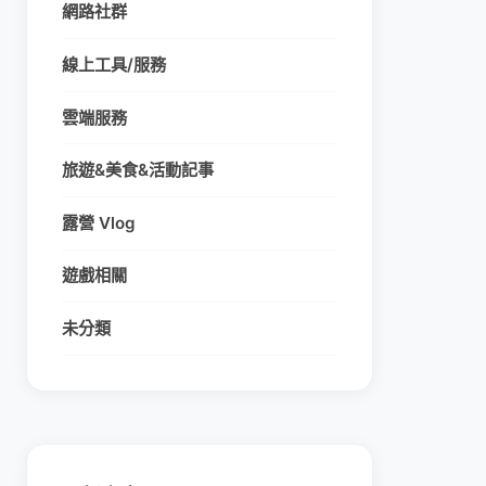
網路社群
線上工具/服務
雲端服務
旅遊&美食&活動記事
露營 Vlog
遊戲相關
未分類