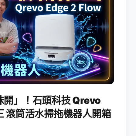
開」！石頭科技 Qrevo
搖滾天王 滾筒活水掃拖機器人開箱