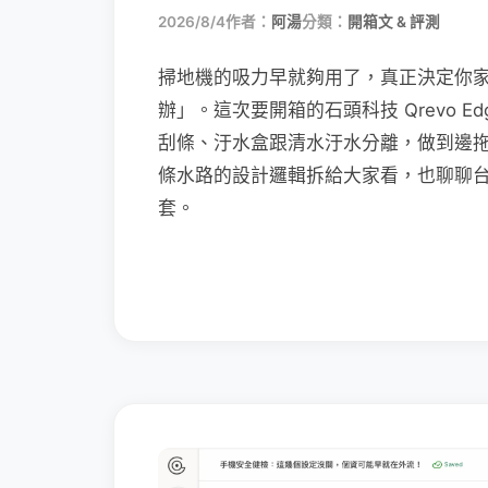
2026/8/4
作者：
阿湯
分類：
開箱文 & 評測
掃地機的吸力早就夠用了，真正決定你
辦」。這次要開箱的石頭科技 Qrevo Edg
刮條、汙水盒跟清水汙水分離，做到邊
條水路的設計邏輯拆給大家看，也聊聊
套。