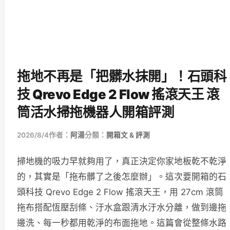
拖地不再是「把髒水抹開」！石頭科
技 Qrevo Edge 2 Flow 搖滾天王 滾
筒活水掃拖機器人開箱評測
2026/8/4
作者：
阿湯
分類：
開箱文 & 評測
掃地機的吸力早就夠用了，真正決定你家地板乾不乾淨
的，其實是「拖布髒了之後怎麼辦」。這次要開箱的石
頭科技 Qrevo Edge 2 Flow 搖滾天王，用 27cm 滾筒
拖布搭配恆壓刮條、汙水盒跟清水汙水分離，做到邊拖
邊洗、每一秒都用乾淨的布面拖地。這篇會從整條水路