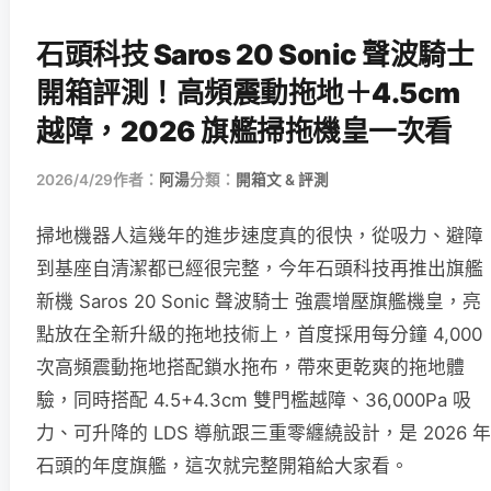
石頭科技 Saros 20 Sonic 聲波騎士
開箱評測！高頻震動拖地＋4.5cm
越障，2026 旗艦掃拖機皇一次看
2026/4/29
作者：
阿湯
分類：
開箱文 & 評測
掃地機器人這幾年的進步速度真的很快，從吸力、避障
到基座自清潔都已經很完整，今年石頭科技再推出旗艦
新機 Saros 20 Sonic 聲波騎士 強震增壓旗艦機皇，亮
點放在全新升級的拖地技術上，首度採用每分鐘 4,000
次高頻震動拖地搭配鎖水拖布，帶來更乾爽的拖地體
驗，同時搭配 4.5+4.3cm 雙門檻越障、36,000Pa 吸
力、可升降的 LDS 導航跟三重零纏繞設計，是 2026 年
石頭的年度旗艦，這次就完整開箱給大家看。