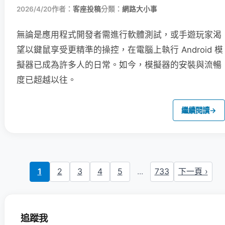
2026/4/20
作者：
客座投稿
分類：
網路大小事
無論是應用程式開發者需進行軟體測試，或手遊玩家渴
望以鍵鼠享受更精準的操控，在電腦上執行 Android 模
擬器已成為許多人的日常。如今，模擬器的安裝與流暢
度已超越以往。
繼續閱讀
→
1
2
3
4
5
...
733
下一頁 ›
追蹤我