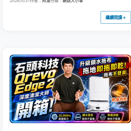
2026/5/31
作者：
阿湯
分類：
網路大小事
繼續閱讀
→