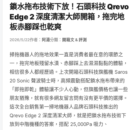
鎖水拖布技術下放！石頭科技 Qrevo
Edge 2 深度清潔大師開箱，拖完地
板赤腳踩也乾爽
2026/5/22
作者：
阿湯
分類：
開箱文 & 評測
掃拖機器人的拖地效果一直是消費者最在意的環節之
一，拖完地板殘留水漬、赤腳踩上去濕濕黏黏的體驗，
相信很多人都經歷過。上次開箱石頭科技旗艦機 Saros
20 Sonic 聲波騎士時，高頻震動搭配鎖水拖布帶來的
「即拖即乾」體驗讓不少人心動，但旗艦價格也讓一些
朋友猶豫，就有很多網友留言問有沒有更平價的選擇。
這次全台銷售第一掃地機器人品牌石頭科技推出的
Qrevo Edge 2 深度清潔大師，就是把鎖水拖布技術下
放到中階機種的答案，搭配 25,000Pa 吸力、