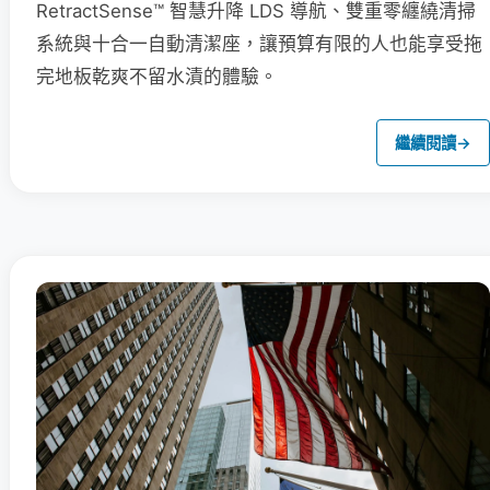
RetractSense™ 智慧升降 LDS 導航、雙重零纏繞清掃
系統與十合一自動清潔座，讓預算有限的人也能享受拖
完地板乾爽不留水漬的體驗。
繼續閱讀
→