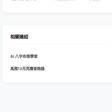
相關連結
AI 八字命理學堂
馬雅13月亮曆查詢器