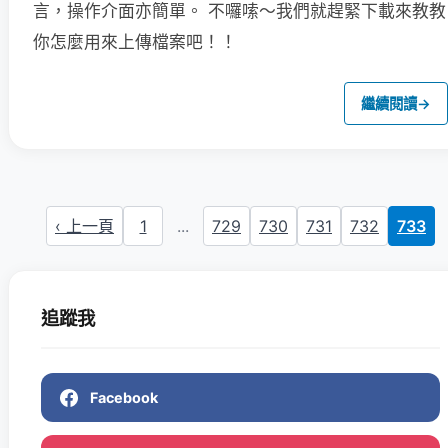
言，操作介面亦簡單。
不囉嗦～我們就趕緊下載來教教
你怎麼用來上傳檔案吧！！
繼續閱讀
→
‹ 上一頁
1
...
729
730
731
732
733
追蹤我
Facebook