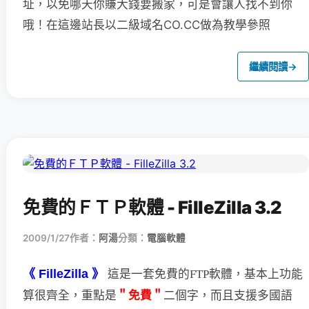
址，以免哪天你賺大錢要搬家，可是會讓人找不到你
哦！在這邊站長以二級域名CO.CC做為教學參照
繼續閱讀
→
免費的ＦＴＰ軟體 - FilleZilla 3.2
2009/1/27
作者：
阿湯
分類：
電腦軟體
《 FilleZilla 》
這是一套免費的FTP軟體，基本上功能
＂免費＂
二個字，
而且支援多國語
算很齊全，重點是