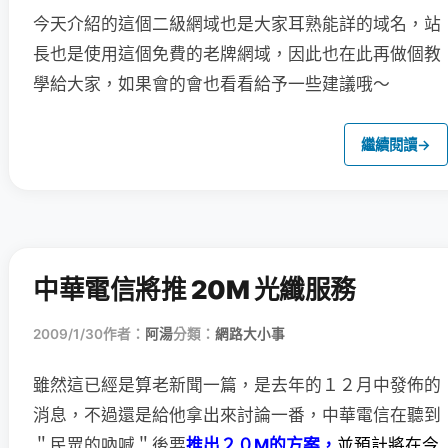
今天介紹的這個二級網域也是大家耳熟能詳的域名，站
長也是使用這個免費的老牌網域，因此也在此再做個教
學給大家，如果會的會也看看給予一些建議哦～
繼續閱讀
→
中華電信將推 20M 光纖服務
2009/1/30
作者：
阿湯
分類：
網路大小事
雖然這已經是算老新聞一篇，是去年的１２月中發佈的
消息，
不過還是給他拿出來討論一番，中華電信在聽到
＂民眾的吶喊＂後要
推出２０M的方案，
並預計將在今