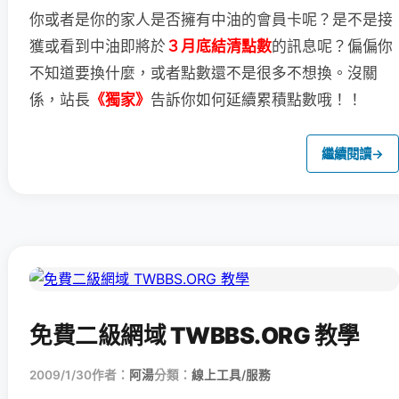
你或者是你的家人是否擁有中油的會員卡呢？
是不是接
獲或看到中油即將於
３月底結清點數
的訊息呢？
偏偏你
不知道要換什麼，或者點數還不是很多不想換。
沒關
係，站長
《獨家》
告訴你如何延續累積點數哦！！
繼續閱讀
→
免費二級網域 TWBBS.ORG 教學
2009/1/30
作者：
阿湯
分類：
線上工具/服務