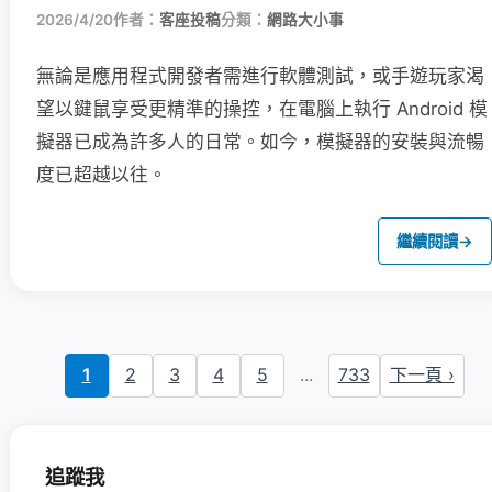
2026/4/20
作者：
客座投稿
分類：
網路大小事
無論是應用程式開發者需進行軟體測試，或手遊玩家渴
望以鍵鼠享受更精準的操控，在電腦上執行 Android 模
擬器已成為許多人的日常。如今，模擬器的安裝與流暢
度已超越以往。
繼續閱讀
→
1
2
3
4
5
...
733
下一頁 ›
追蹤我