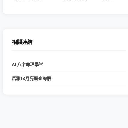
相關連結
AI 八字命理學堂
馬雅13月亮曆查詢器