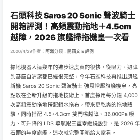
石頭科技 Saros 20 Sonic 聲波騎士
開箱評測！高頻震動拖地＋4.5cm
越障，2026 旗艦掃拖機皇一次看
2026/4/29
作者：
阿湯
分類：
開箱文 & 評測
掃地機器人這幾年的進步速度真的很快，從吸力、避障
到基座自清潔都已經很完整，今年石頭科技再推出旗艦
新機 Saros 20 Sonic 聲波騎士 強震增壓旗艦機皇，亮
點放在全新升級的拖地技術上，首度採用每分鐘 4,000
次高頻震動拖地搭配鎖水拖布，帶來更乾爽的拖地體
驗，同時搭配 4.5+4.3cm 雙門檻越障、36,000Pa 吸
力、可升降的 LDS 導航跟三重零纏繞設計，是 2026 年
石頭的年度旗艦，這次就完整開箱給大家看。