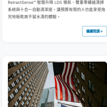
RetractSense™ 智慧升降 LDS 導航、雙重零纏繞清掃
系統與十合一自動清潔座，讓預算有限的人也能享受拖
完地板乾爽不留水漬的體驗。
繼續閱讀
→