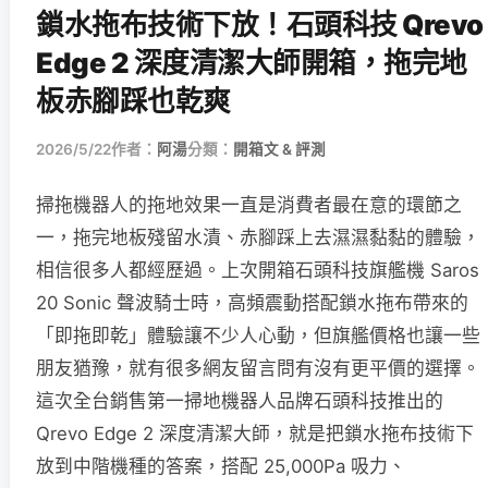
鎖水拖布技術下放！石頭科技 Qrevo
Edge 2 深度清潔大師開箱，拖完地
板赤腳踩也乾爽
2026/5/22
作者：
阿湯
分類：
開箱文 & 評測
掃拖機器人的拖地效果一直是消費者最在意的環節之
一，拖完地板殘留水漬、赤腳踩上去濕濕黏黏的體驗，
相信很多人都經歷過。上次開箱石頭科技旗艦機 Saros
20 Sonic 聲波騎士時，高頻震動搭配鎖水拖布帶來的
「即拖即乾」體驗讓不少人心動，但旗艦價格也讓一些
朋友猶豫，就有很多網友留言問有沒有更平價的選擇。
這次全台銷售第一掃地機器人品牌石頭科技推出的
Qrevo Edge 2 深度清潔大師，就是把鎖水拖布技術下
放到中階機種的答案，搭配 25,000Pa 吸力、