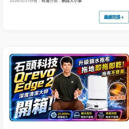
2026/5/31
作者：
阿湯
分類：
網路大小事
繼續閱讀
→