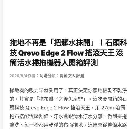
拖地不再是「把髒水抹開」！石頭科
技 Qrevo Edge 2 Flow 搖滾天王 滾
筒活水掃拖機器人開箱評測
2026/8/4
作者：
阿湯
分類：
開箱文 & 評測
掃地機的吸力早就夠用了，真正決定你家地板乾不乾淨
的，其實是「拖布髒了之後怎麼辦」。這次要開箱的石
頭科技 Qrevo Edge 2 Flow 搖滾天王，用 27cm 滾筒
拖布搭配恆壓刮條、汙水盒跟清水汙水分離，做到邊拖
邊洗、每一秒都用乾淨的布面拖地。這篇會從整條水路