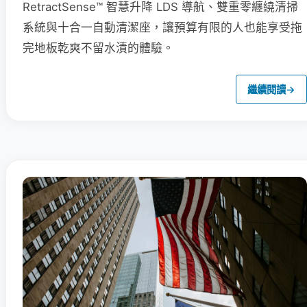
RetractSense™ 智慧升降 LDS 導航、雙重零纏繞清掃
系統與十合一自動清潔座，讓預算有限的人也能享受拖
完地板乾爽不留水漬的體驗。
繼續閱讀
→