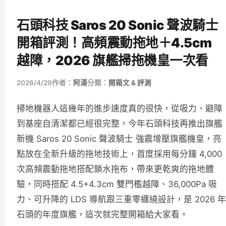
石頭科技 Saros 20 Sonic 聲波騎士
開箱評測！高頻震動拖地＋4.5cm
越障，2026 旗艦掃拖機皇一次看
2026/4/29
作者：
阿湯
分類：
開箱文 & 評測
掃地機器人這幾年的進步速度真的很快，從吸力、避障
到基座自清潔都已經很完整，今年石頭科技再推出旗艦
新機 Saros 20 Sonic 聲波騎士 強震增壓旗艦機皇，亮
點放在全新升級的拖地技術上，首度採用每分鐘 4,000
次高頻震動拖地搭配鎖水拖布，帶來更乾爽的拖地體
驗，同時搭配 4.5+4.3cm 雙門檻越障、36,000Pa 吸
力、可升降的 LDS 導航跟三重零纏繞設計，是 2026 年
石頭的年度旗艦，這次就完整開箱給大家看。