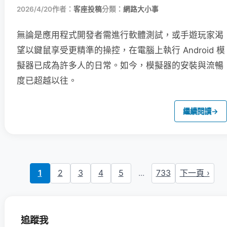
2026/4/20
作者：
客座投稿
分類：
網路大小事
無論是應用程式開發者需進行軟體測試，或手遊玩家渴
望以鍵鼠享受更精準的操控，在電腦上執行 Android 模
擬器已成為許多人的日常。如今，模擬器的安裝與流暢
度已超越以往。
繼續閱讀
→
1
2
3
4
5
...
733
下一頁 ›
追蹤我