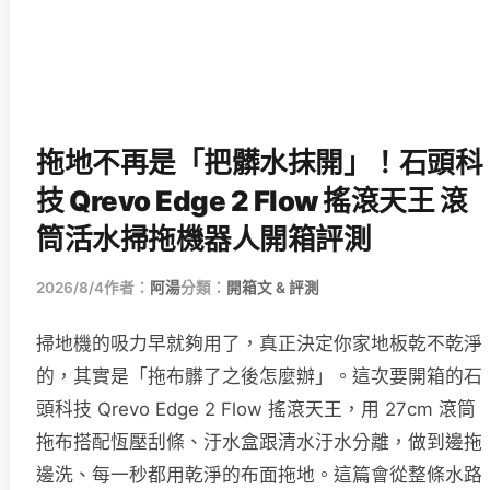
拖地不再是「把髒水抹開」！石頭科
技 Qrevo Edge 2 Flow 搖滾天王 滾
筒活水掃拖機器人開箱評測
2026/8/4
作者：
阿湯
分類：
開箱文 & 評測
掃地機的吸力早就夠用了，真正決定你家地板乾不乾淨
的，其實是「拖布髒了之後怎麼辦」。這次要開箱的石
頭科技 Qrevo Edge 2 Flow 搖滾天王，用 27cm 滾筒
拖布搭配恆壓刮條、汙水盒跟清水汙水分離，做到邊拖
邊洗、每一秒都用乾淨的布面拖地。這篇會從整條水路