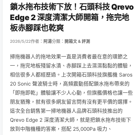
鎖水拖布技術下放！石頭科技 Qrevo
Edge 2 深度清潔大師開箱，拖完地
板赤腳踩也乾爽
2026/5/22
作者：
阿湯
分類：
開箱文 & 評測
掃拖機器人的拖地效果一直是消費者最在意的環節之
一，拖完地板殘留水漬、赤腳踩上去濕濕黏黏的體驗，
相信很多人都經歷過。上次開箱石頭科技旗艦機 Saros
20 Sonic 聲波騎士時，高頻震動搭配鎖水拖布帶來的
「即拖即乾」體驗讓不少人心動，但旗艦價格也讓一些
朋友猶豫，就有很多網友留言問有沒有更平價的選擇。
這次全台銷售第一掃地機器人品牌石頭科技推出的
Qrevo Edge 2 深度清潔大師，就是把鎖水拖布技術下
放到中階機種的答案，搭配 25,000Pa 吸力、