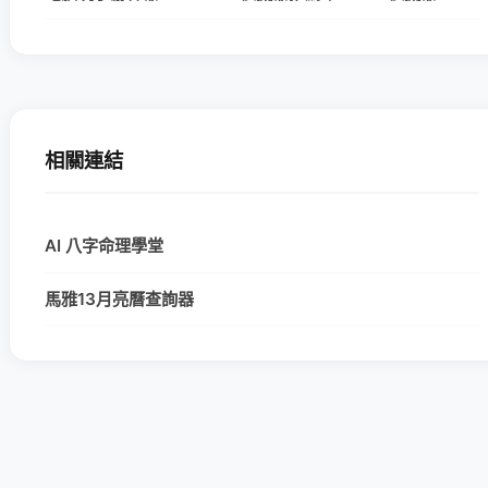
相關連結
AI 八字命理學堂
馬雅13月亮曆查詢器