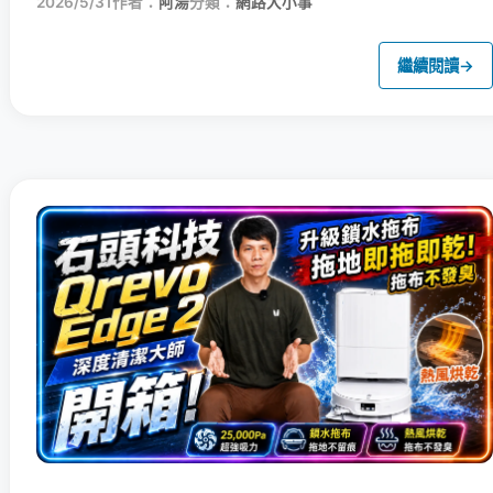
2026/5/31
作者：
阿湯
分類：
網路大小事
繼續閱讀
→